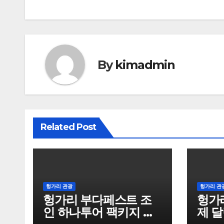
탐
색
By
kimadmin
Related Post
헝가리 관광
헝가리 관
헝가리 부다페스트 조
헝가
인 하나투어 팩키지 상
제 