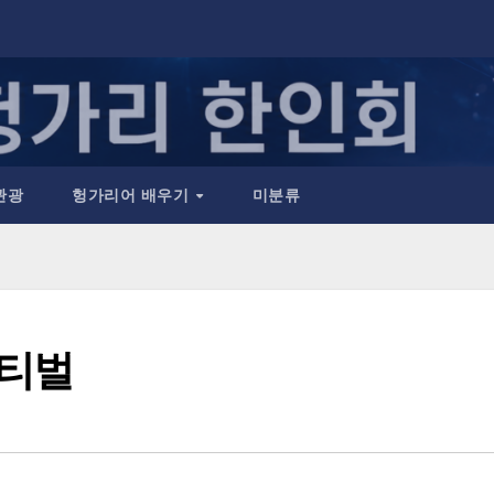
관광
헝가리어 배우기
미분류
스티벌