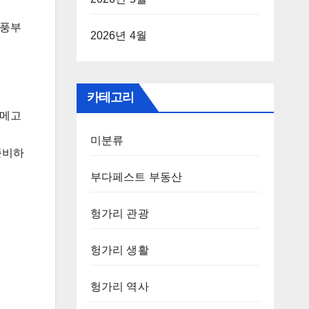
 풍부
2026년 4월
카테고리
 메고
미분류
준비하
부다페스트 부동산
헝가리 관광
헝가리 생활
헝가리 역사