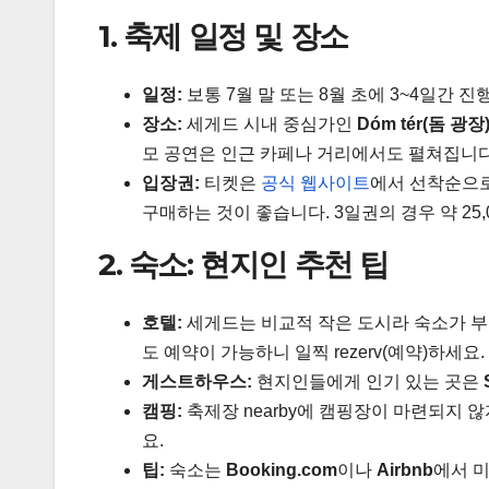
1. 축제 일정 및 장소
일정:
보통 7월 말 또는 8월 초에 3~4일간 진
장소:
세게드 시내 중심가인
Dóm tér(돔 광장
모 공연은 인근 카페나 거리에서도 펼쳐집니다
입장권:
티켓은
공식 웹사이트
에서 선착순으로 
구매하는 것이 좋습니다. 3일권의 경우 약 25,0
2. 숙소: 현지인 추천 팁
호텔:
세게드는 비교적 작은 도시라 숙소가 부
도 예약이 가능하니 일찍 rezerv(예약)하세요.
게스트하우스:
현지인들에게 인기 있는 곳은
캠핑:
축제장 nearby에 캠핑장이 마련되지 않
요.
팁:
숙소는
Booking.com
이나
Airbnb
에서 미