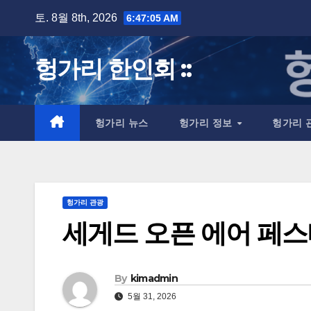
Skip
토. 8월 8th, 2026
6:47:06 AM
to
content
헝가리 한인회 ::
헝가리 뉴스
헝가리 정보
헝가리 
헝가리 관광
세게드 오픈 에어 페
By
kimadmin
5월 31, 2026