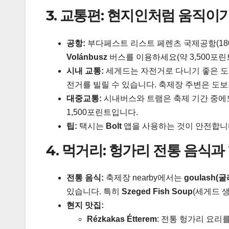
3. 교통편: 현지인처럼 움직이
공항:
부다페스트 리스트 페렌츠 국제공항(180
Volánbusz
버스를 이용하세요(약 3,500포린트
시내 교통:
세게드는 자전거로 다니기 좋은 
전거를 빌릴 수 있습니다. 축제장 주변은 도
대중교통:
시내버스와 트램은 축제 기간 중에도
1,500포린트입니다.
팁:
택시는
Bolt
앱을 사용하는 것이 안전합니
4. 먹거리: 헝가리 전통 음식과
전통 음식:
축제장 nearby에서는
goulash(
있습니다. 특히
Szeged Fish Soup
(세게드 
현지 맛집:
Rézkakas Étterem
: 전통 헝가리 요리