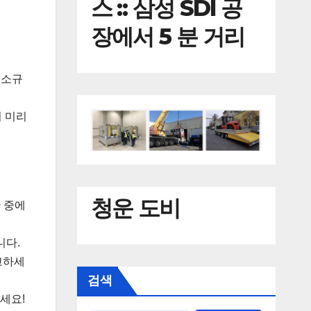
스 :: 삼성 SDI 공
장에서 5 분 거리
 소규
니 미리
청운 도비
 중에
니다.
고하세
검색
세요!