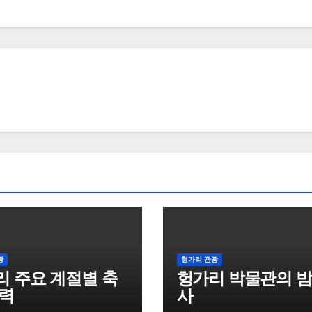
광
헝가리 관광
리 주요 계절별 축
헝가리 박물관의 밤
달력
사