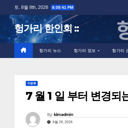
Skip
토. 8월 8th, 2026
8:09:41 PM
to
content
헝가리 한인회 ::
헝가리 뉴스
헝가리 정보
헝가리 
미분류
7 월 1 일 부터 변경
By
kimadmin
6월 29, 2026