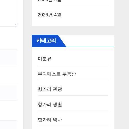
2026년 4월
카테고리
미분류
부다페스트 부동산
헝가리 관광
헝가리 생활
헝가리 역사