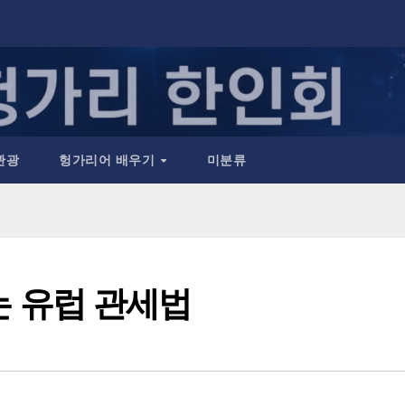
관광
헝가리어 배우기
미분류
되는 유럽 관세법