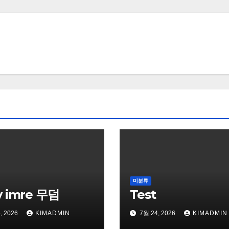
미분류
y imre 무덤
Test
, 2026
KIMADMIN
7월 24, 2026
KIMADMIN