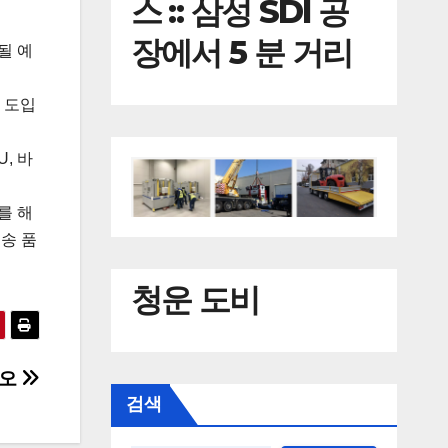
스 :: 삼성 SDI 공
장에서 5 분 거리
될 예
* 도입
, 바
를 해
배송 품
청운 도비
디오
검색