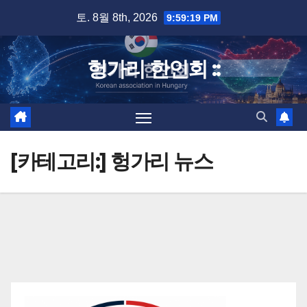
Skip
토. 8월 8th, 2026
9:59:19 PM
to
content
헝가리 한인회 ::
[카테고리:]
헝가리 뉴스