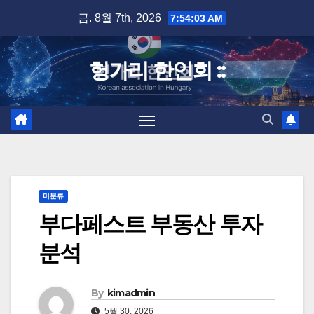
Skip
금. 8월 7th, 2026
7:54:04 AM
to
content
헝가리 한인회 ::
미분류
부다페스트 부동산 투자
분석
By
kimadmin
5월 30, 2026