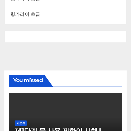
헝가리어 초급
You missed
미분류
제1단계 물 사용 제한이 시행 !