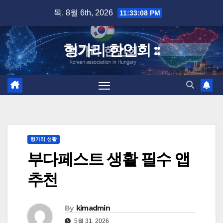
Skip
목. 8월 6th, 2026
11:33:09 PM
to
content
헝가리 한인회 ::
헝가리 생활
부다페스트 생활 필수 앱
추천
By
kimadmin
5월 31, 2026