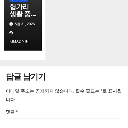
헝가리
생활 중
겪는 문
5월 31, 2026
화 충격
극복
KIMADMIN
답글 남기기
이메일 주소는 공개되지 않습니다.
필수 필드는
*
로 표시됩
니다
댓글
*