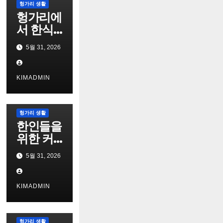
헝가리 생활
헝가리에
서 한식
재료 구
5월 31, 2026
하기
KIMADMIN
헝가리 생활
한인들을
위한 커
뮤니티
5월 31, 2026
사이트
활용법
KIMADMIN
헝가리 생활