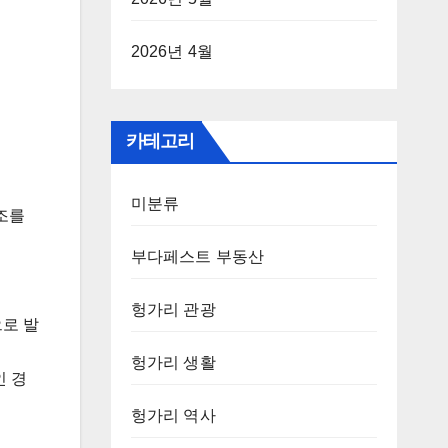
2026년 4월
카테고리
미분류
구조를
부다페스트 부동산
헝가리 관광
로 발
헝가리 생활
인 경
헝가리 역사