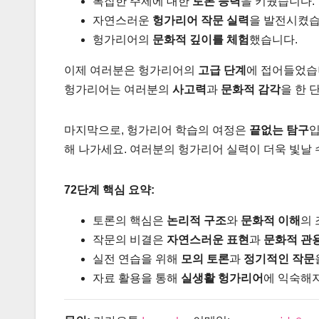
복잡한 주제에 대한
토론 능력
을 키웠습니다.
자연스러운
헝가리어 작문 실력
을 발전시켰습
헝가리어의
문화적 깊이를 체험
했습니다.
이제 여러분은 헝가리어의
고급 단계
에 접어들었습니
헝가리어는 여러분의
사고력
과
문화적 감각
을 한 
마지막으로, 헝가리어 학습의 여정은
끝없는 탐구
입
해 나가세요. 여러분의 헝가리어 실력이 더욱 빛날 
72단계 핵심 요약:
토론의 핵심은
논리적 구조
와
문화적 이해
의 
작문의 비결은
자연스러운 표현
과
문화적 관
실전 연습을 위해
모의 토론
과
정기적인 작문
자료 활용을 통해
실생활 헝가리어
에 익숙해