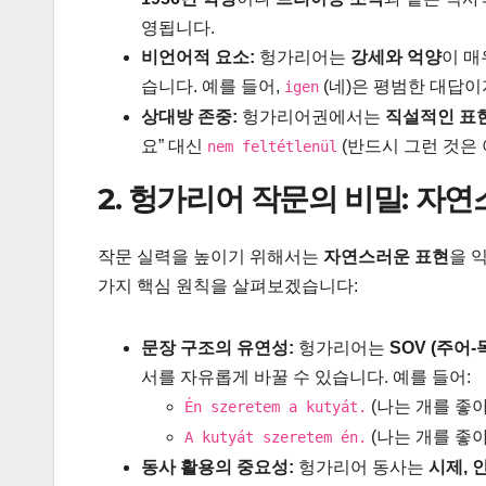
영됩니다.
비언어적 요소:
헝가리어는
강세와 억양
이 매
습니다. 예를 들어,
(네)은 평범한 대답이지만
igen
상대방 존중:
헝가리어권에서는
직설적인 표
요” 대신
(반드시 그런 것은
nem feltétlenül
2. 헝가리어 작문의 비밀: 자
작문 실력을 높이기 위해서는
자연스러운 표현
을 
가지 핵심 원칙을 살펴보겠습니다:
문장 구조의 유연성:
헝가리어는
SOV (주어
서를 자유롭게 바꿀 수 있습니다. 예를 들어:
(나는 개를 좋
Én szeretem a kutyát.
(나는 개를 좋아한
A kutyát szeretem én.
동사 활용의 중요성:
헝가리어 동사는
시제, 