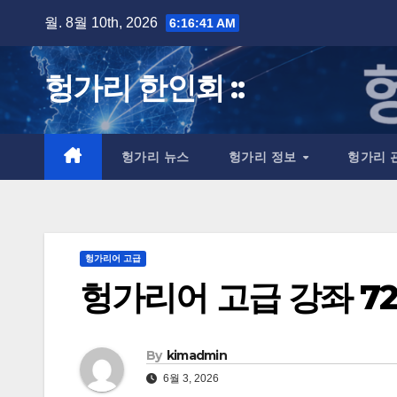
Skip
월. 8월 10th, 2026
6:16:42 AM
to
content
헝가리 한인회 ::
헝가리 뉴스
헝가리 정보
헝가리 
헝가리어 고급
헝가리어 고급 강좌 72
By
kimadmin
6월 3, 2026