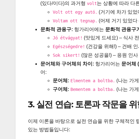
(있다/이다)의 과거형
는 상황에 따라 다른
volt
(거기에 차가 있었다
Volt ott egy autó.
(어제 거기 있었다 
Voltam ott tegnap.
문화적 관용구:
헝가리어에는
문화적 관용구
(맛있게 드세요) – 식사 
Jó étvágyat!
(건강을 위해!) – 건배 
Egészségedre!
(많은 성공을!) – 응원 인사
Sok sikert!
문어체와 구어체의 차이:
헝가리어는
문어체 (k
어:
문어체:
(나는 가게
Elmentem a boltba.
구어체:
(나는 가게
Bementem a boltba.
3. 실전 연습: 토론과 작문을 위
이제 이론을 바탕으로 실전 연습을 위한 구체적인 
있는 방법들입니다: