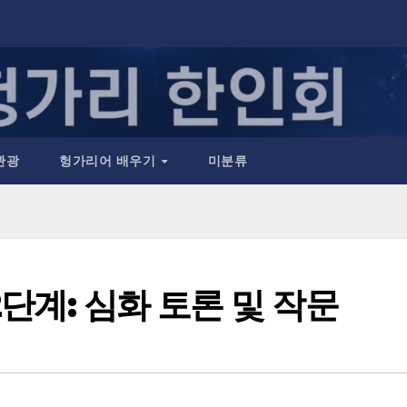
관광
헝가리어 배우기
미분류
단계: 심화 토론 및 작문