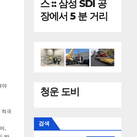
스 :: 삼성 SDI 공
장에서 5 분 거리
져야
청운 도비
 적극
검색
어,
도 반