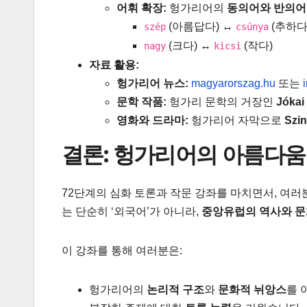
어휘 확장:
헝가리어의
동의어와 반의어
(아름답다) ↔
(추하다
szép
csúnya
(크다) ↔
(작다)
nagy
kicsi
자료 활용:
헝가리어 뉴스:
magyarorszag.hu
또는
문학 작품:
헝가리 문학의 거장인
Jókai
영화와 드라마:
헝가리어 자막으로
Szi
결론: 헝가리어의 아름다움
72단계의 심화 토론과 작문 강좌를 마치면서, 여
는 단순히 ‘외국어’가 아니라,
중앙유럽의 역사와 문
이 강좌를 통해 여러분은:
헝가리어의
논리적 구조
와
문화적 뉘앙스
를 