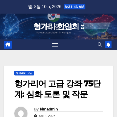
Skip
월. 8월 10th, 2026
8:31:47 AM
to
content
헝가리 한인회 ::
헝가리어 고급
헝가리어 고급 강좌 75단
계: 심화 토론 및 작문
By
kimadmin
6월 3, 2026