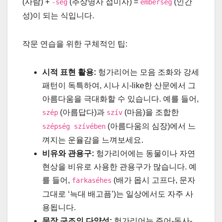
(사람) +
(추상명사 접미사) =
(인간
-ség
emberség
성)이 되는 식입니다.
작문 연습을 위한 구체적인 팁:
시적 표현 활용:
헝가리어는 모음 조화와 강세
패턴이 독특하여, 시나 시-like한 산문에서 그
아름다움을 극대화할 수 있습니다. 예를 들어,
(아름답다)과
(마음)을 조합한
szép
szív
(아름다움의 심장)에서 느
szépség szívében
껴지는 운율감을 느껴보세요.
비유와 관용구:
헝가리어에는 동물이나 자연
현상을 비유로 사용한 관용구가 많습니다. 예
를 들어,
(배가 몹시 고프다, 문자
farkaséhes
그대로 ‘늑대 배고픔’)는 일상에서도 자주 사
용됩니다.
문장 구조의 다양성:
헝가리어는 주어-동사-