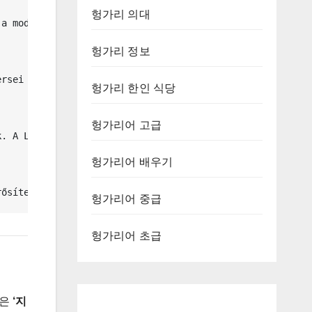
헝가리 의대
a modern együttműködések erősítik a kontinens egységét.

헝가리 정보
rsei nemcsak a magyarok, hanem a szomszédos országok olv
헝가리 한인 식당
헝가리어 고급
. A Liszt Ferenc Zeneművészeti Egyetem nemzetközi hírnév
헝가리어 배우기
rősíteni kellene ezeket a kapcsolatokat.
헝가리어 중급
헝가리어 초급
것은
‘지