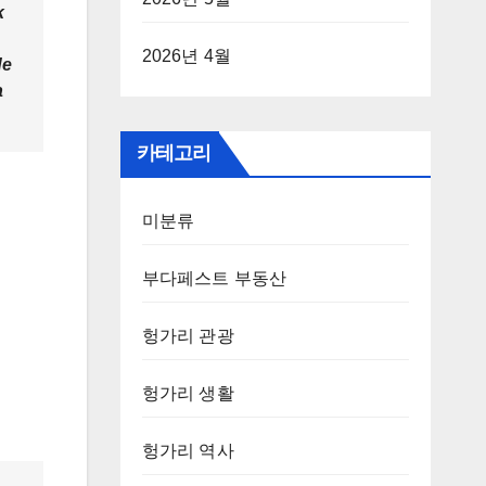
k
2026년 4월
de
a
카테고리
미분류
부다페스트 부동산
헝가리 관광
헝가리 생활
헝가리 역사