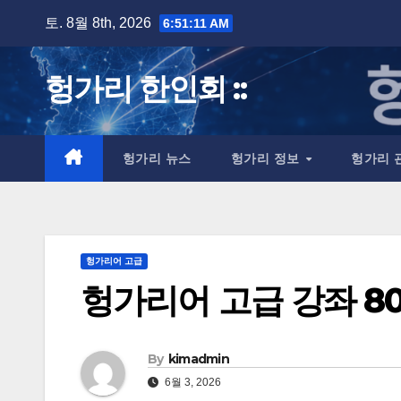
Skip
토. 8월 8th, 2026
6:51:12 AM
to
content
헝가리 한인회 ::
헝가리 뉴스
헝가리 정보
헝가리 
헝가리어 고급
헝가리어 고급 강좌 80
By
kimadmin
6월 3, 2026