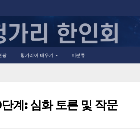
관광
헝가리어 배우기
미분류
단계: 심화 토론 및 작문