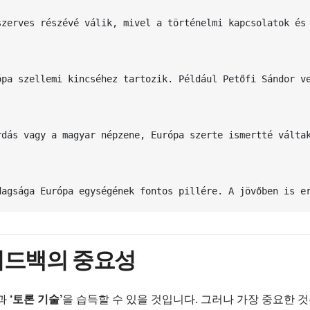
zerves részévé válik, mivel a történelmi kapcsolatok és 
ópa szellemi kincséhez tartozik. Például Petőfi Sándor ve
dás vagy a magyar népzene, Európa szerte ismertté váltak
dagsága Európa egységének fontos pillére. A jövőben is e
 피드백의 중요성
과
‘토론 기술’
을 습득할 수 있을 것입니다. 그러나 가장 중요한 