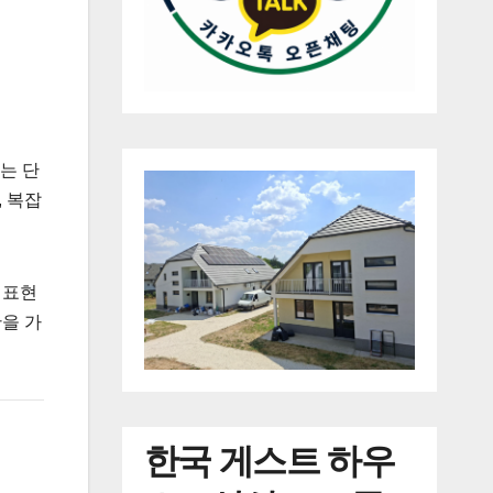
는 단
 복잡
 표현
간을 가
한국
게스트 하우