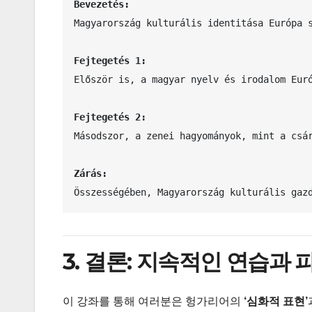
Bevezetés:
Magyarország kulturális identitása Európa s
Fejtegetés 1:
Először is, a magyar nyelv és irodalom Eur
Fejtegetés 2:
Másodszor, a zenei hagyományok, mint a csár
Zárás:
Összességében, Magyarország kulturális gaz
3. 결론: 지속적인 연습과
이 강좌를 통해 여러분은 헝가리어의
‘심화적 표현’