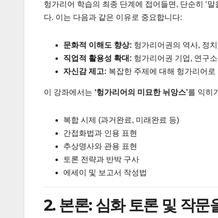
헝가리어 학습의 최종 단계에 접어들면, 단순히 ‘말
다. 이는 다음과 같은 이유로 중요합니다:
문화적 이해도 향상:
헝가리어권의 역사, 정치
직업적 활용성 확대:
헝가리어권 기업, 연구소
자신감 제고:
복잡한 주제에 대해 헝가리어로 
이 강좌에서는
‘헝가리어의 미묘한 뉘앙스’
를 익히
복합 시제 (과거완료, 미래완료 등)
간접화법과 인용 표현
추상명사와 관용 표현
토론 전략과 반박 구사
에세이 및 보고서 작성법
2. 본론: 심화 토론 및 작