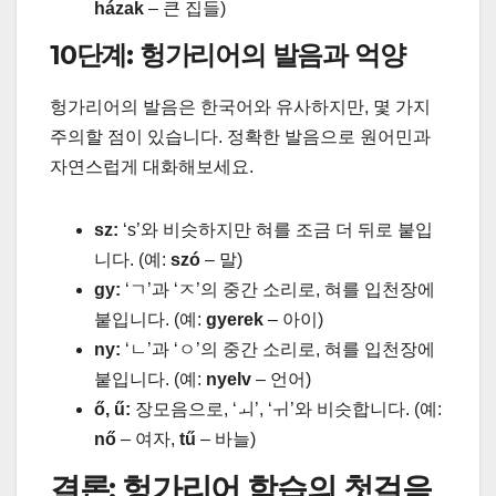
házak
– 큰 집들)
10단계: 헝가리어의 발음과 억양
헝가리어의 발음은 한국어와 유사하지만, 몇 가지
주의할 점이 있습니다. 정확한 발음으로 원어민과
자연스럽게 대화해보세요.
sz:
‘s’와 비슷하지만 혀를 조금 더 뒤로 붙입
니다. (예:
szó
– 말)
gy:
‘ㄱ’과 ‘ㅈ’의 중간 소리로, 혀를 입천장에
붙입니다. (예:
gyerek
– 아이)
ny:
‘ㄴ’과 ‘ㅇ’의 중간 소리로, 혀를 입천장에
붙입니다. (예:
nyelv
– 언어)
ő, ű:
장모음으로, ‘ㅚ’, ‘ㅟ’와 비슷합니다. (예:
nő
– 여자,
tű
– 바늘)
결론: 헝가리어 학습의 첫걸음