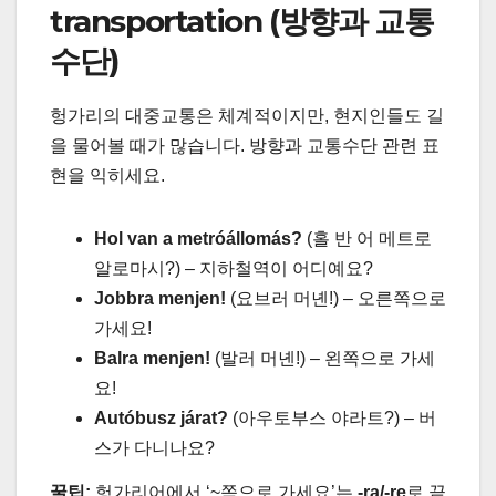
transportation (방향과 교통
수단)
헝가리의 대중교통은 체계적이지만, 현지인들도 길
을 물어볼 때가 많습니다. 방향과 교통수단 관련 표
현을 익히세요.
Hol van a metróállomás?
(홀 반 어 메트로
알로마시?) – 지하철역이 어디예요?
Jobbra menjen!
(요브러 머녠!) – 오른쪽으로
가세요!
Balra menjen!
(발러 머녠!) – 왼쪽으로 가세
요!
Autóbusz járat?
(아우토부스 야라트?) – 버
스가 다니나요?
꿀팁:
헝가리어에서 ‘~쪽으로 가세요’는
-ra/-re
로 끝