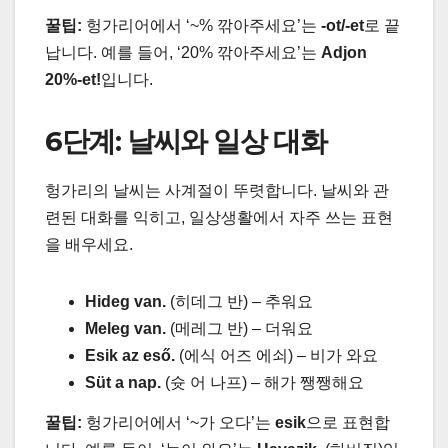
꿀팁:
헝가리어에서 ‘~% 깎아주세요’는
-ot/-et
로 끝
납니다. 예를 들어, ‘20% 깎아주세요’는
Adjon
20%-et!
입니다.
6단계: 날씨와 일상 대화
헝가리의 날씨는 사계절이 뚜렷합니다. 날씨와 관
련된 대화를 익히고, 일상생활에서 자주 쓰는 표현
을 배우세요.
Hideg van.
(히데그 반) – 추워요
Meleg van.
(메레그 반) – 더워요
Esik az eső.
(에식 어즈 에쇠) – 비가 와요
Süt a nap.
(슛 어 나프) – 해가 쨍쨍해요
꿀팁:
헝가리어에서 ‘~가 오다’는
esik
으로 표현합