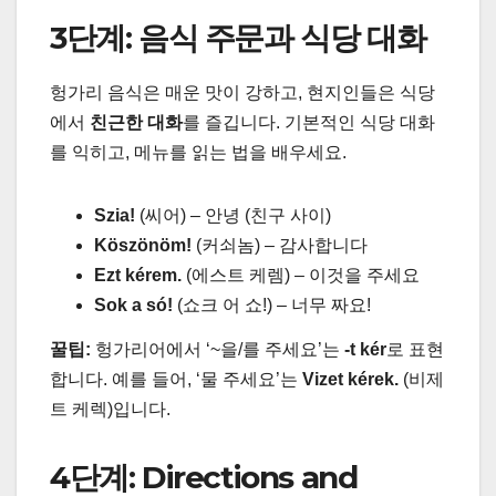
3단계: 음식 주문과 식당 대화
헝가리 음식은 매운 맛이 강하고, 현지인들은 식당
에서
친근한 대화
를 즐깁니다. 기본적인 식당 대화
를 익히고, 메뉴를 읽는 법을 배우세요.
Szia!
(씨어) – 안녕 (친구 사이)
Köszönöm!
(커쇠놈) – 감사합니다
Ezt kérem.
(에스트 케렘) – 이것을 주세요
Sok a só!
(쇼크 어 쇼!) – 너무 짜요!
꿀팁:
헝가리어에서 ‘~을/를 주세요’는
-t kér
로 표현
합니다. 예를 들어, ‘물 주세요’는
Vizet kérek.
(비제
트 케렉)입니다.
4단계: Directions and