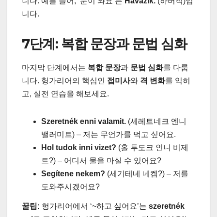
니다. 예를 들어, ‘눈이 와요’는
Havazik.
(하버직)입
니다.
7단계: 복합 문장과 문법 심화
마지막 단계에서는
복합 문장
과
문법 심화
를 다룹
니다. 헝가리어의 핵심인
접미사
와
격 변화
를 익히
고, 실전 연습을 해보세요.
Szeretnék enni valamit.
(세레트네크 엔니
밸러미트) – 저는 무언가를 먹고 싶어요.
Hol tudok inni vizet?
(홀 투도크 인니 비제
트?) – 어디서 물을 마실 수 있어요?
Segítene nekem?
(세기테네 네켐?) – 저를
도와주시겠어요?
꿀팁:
헝가리어에서 ‘~하고 싶어요’는
szeretnék