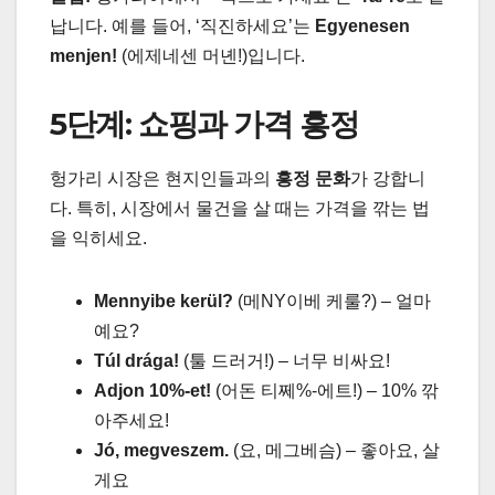
납니다. 예를 들어, ‘직진하세요’는
Egyenesen
menjen!
(에제네센 머녠!)입니다.
5단계: 쇼핑과 가격 흥정
헝가리 시장은 현지인들과의
흥정 문화
가 강합니
다. 특히, 시장에서 물건을 살 때는 가격을 깎는 법
을 익히세요.
Mennyibe kerül?
(메NY이베 케룰?) – 얼마
예요?
Túl drága!
(툴 드러거!) – 너무 비싸요!
Adjon 10%-et!
(어돈 티쩨%-에트!) – 10% 깎
아주세요!
Jó, megveszem.
(요, 메그베슴) – 좋아요, 살
게요