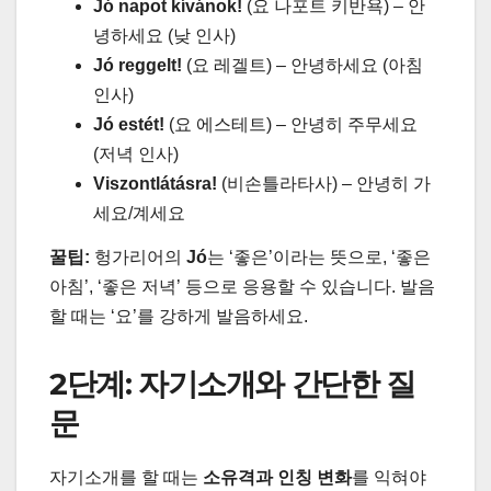
Jó napot kívánok!
(요 나포트 키반욕) – 안
녕하세요 (낮 인사)
Jó reggelt!
(요 레겔트) – 안녕하세요 (아침
인사)
Jó estét!
(요 에스테트) – 안녕히 주무세요
(저녁 인사)
Viszontlátásra!
(비손틀라타사) – 안녕히 가
세요/계세요
꿀팁:
헝가리어의
Jó
는 ‘좋은’이라는 뜻으로, ‘좋은
아침’, ‘좋은 저녁’ 등으로 응용할 수 있습니다. 발음
할 때는 ‘요’를 강하게 발음하세요.
2단계: 자기소개와 간단한 질
문
자기소개를 할 때는
소유격과 인칭 변화
를 익혀야