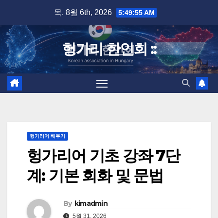
Skip
목. 8월 6th, 2026
5:49:56 AM
to
content
헝가리 한인회 ::
헝가리어 배우기
헝가리어 기초 강좌 7단
계: 기본 회화 및 문법
By
kimadmin
5월 31, 2026