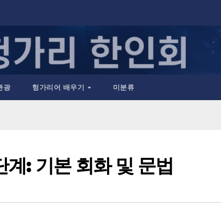
관광
헝가리어 배우기
미분류
계: 기본 회화 및 문법