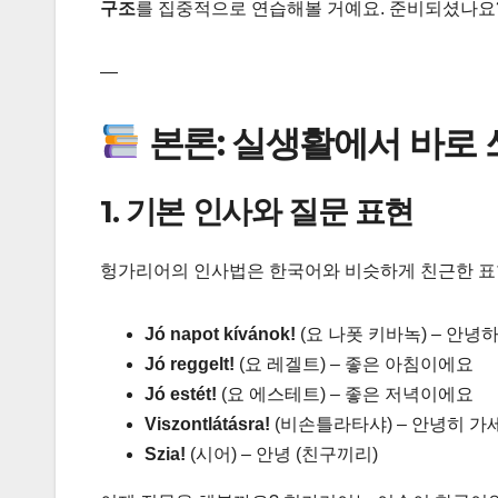
구조
를 집중적으로 연습해볼 거예요. 준비되셨나요? Let’s
—
본론: 실생활에서 바로 
1. 기본 인사와 질문 표현
헝가리어의 인사법은 한국어와 비슷하게 친근한 표현
Jó napot kívánok!
(요 나폿 키바녹) – 안녕하
Jó reggelt!
(요 레겔트) – 좋은 아침이에요
Jó estét!
(요 에스테트) – 좋은 저녁이에요
Viszontlátásra!
(비손틀라타샤) – 안녕히 가
Szia!
(시어) – 안녕 (친구끼리)