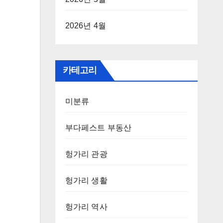
2026년 4월
카테고리
미분류
부다페스트 부동산
헝가리 관광
헝가리 생활
헝가리 역사