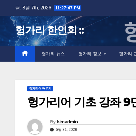
Skip
금. 8월 7th, 2026
11:27:47 PM
to
content
헝가리 한인회 ::
헝가리 뉴스
헝가리 정보
헝가리 
헝가리어 배우기
헝가리어 기초 강좌 9단
By
kimadmin
5월 31, 2026