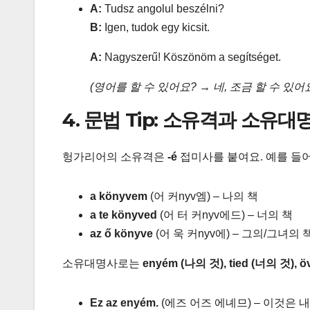
A:
Tudsz angolul beszélni?
B:
Igen, tudok egy kicsit.
A:
Nagyszerű! Köszönöm a segítséget.
(영어를 할 수 있어요? → 네, 조금 할 수 있
4. 문법 Tip: 소유격과 소유대
헝가리어의 소유격은
-é
접미사를 붙여요. 예를 들어
a könyvem
(어 커nyv엠) – 나의 책
a te könyved
(어 터 커nyv에드) – 너의 책
az ő könyve
(어 욱 커nyv에) – 그의/그녀의 
소유대명사로는
enyém (나의 것), tied (너의 것),
Ez az enyém.
(에즈 어즈 에녜므) – 이것은 내