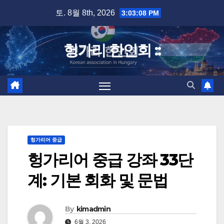
Skip
토. 8월 8th, 2026
3:03:08 PM
to
content
헝가리 한인회 ::
헝가리어 중급
헝가리어 중급 강좌 33단
계: 기본 회화 및 문법
By
kimadmin
6월 3, 2026