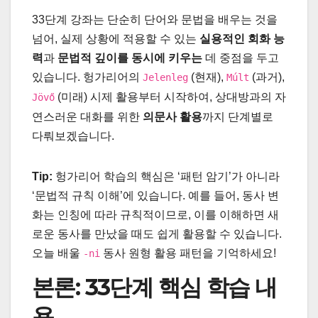
33단계 강좌는 단순히 단어와 문법을 배우는 것을
넘어, 실제 상황에 적용할 수 있는
실용적인 회화 능
력
과
문법적 깊이를 동시에 키우는
데 중점을 두고
있습니다. 헝가리어의
(현재),
(과거),
Jelenleg
Múlt
(미래) 시제 활용부터 시작하여, 상대방과의 자
Jövő
연스러운 대화를 위한
의문사 활용
까지 단계별로
다뤄보겠습니다.
Tip:
헝가리어 학습의 핵심은 ‘패턴 암기’가 아니라
‘문법적 규칙 이해’에 있습니다. 예를 들어, 동사 변
화는 인칭에 따라 규칙적이므로, 이를 이해하면 새
로운 동사를 만났을 때도 쉽게 활용할 수 있습니다.
오늘 배울
동사 원형 활용 패턴을 기억하세요!
-ni
본론: 33단계 핵심 학습 내
용