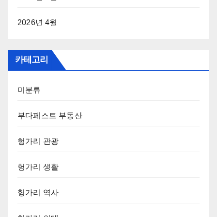
2026년 4월
카테고리
미분류
부다페스트 부동산
헝가리 관광
헝가리 생활
헝가리 역사