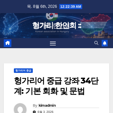
Skip
목. 8월 6th, 2026
12:22:40 AM
to
content
헝가리 한인회 ::
헝가리어 중급
헝가리어 중급 강좌 34단
계: 기본 회화 및 문법
By
kimadmin
6월 3, 2026