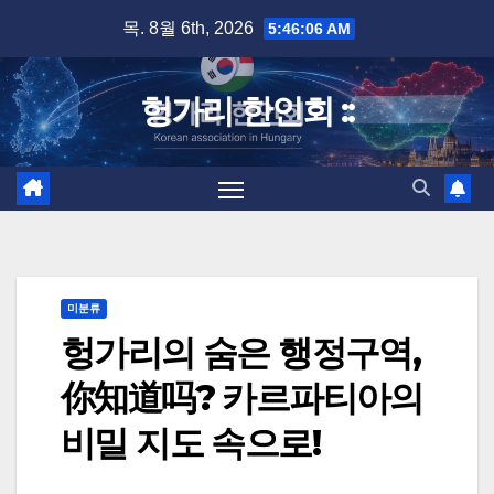
Skip
목. 8월 6th, 2026
5:46:07 AM
to
content
헝가리 한인회 ::
미분류
헝가리의 숨은 행정구역,
你知道吗? 카르파티아의
비밀 지도 속으로!