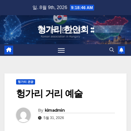
Skip
일. 8월 9th, 2026
9:18:46 AM
to
content
헝가리 한인회 ::
헝가리 관광
헝가리 거리 예술
By
kimadmin
5월 31, 2026