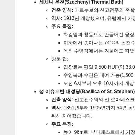
세체니 온천(Széchenyi Thermal Bath)
건축 양식:
아르누보와 신고전주의 혼합
역사:
1913년 개장했으며, 유럽에서 가
주요 특징:
화강암과 황동으로 만들어진 웅장
지하에서 솟아나는 74°C의 온천
옥외 수영장에서는 겨울에도 따뜻한
방문 팁:
입장료는 평일 9,500 HUF(약 33,0
수영복과 수건은 대여 가능(1,500
오전 6시부터 오후 10시까지 개장
성 이슈트반 대성당(Basilica of St. Stephen)
건축 양식:
신고전주의와 신 로마네스크
역사:
1851년부터 1905년까지 54년
위해 지어졌습니다.
주요 특징:
높이 96m로, 부다페스트에서 가장