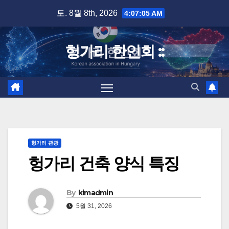
Skip
토. 8월 8th, 2026
4:07:06 AM
to
content
헝가리 한인회 ::
헝가리 관광
헝가리 건축 양식 특징
By
kimadmin
5월 31, 2026