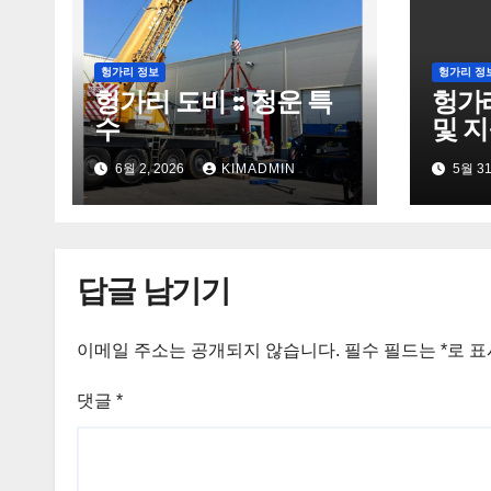
헝가리 정보
헝가리 정
헝가리 도비 :: 청운 특
헝가
수
및 지
6월 2, 2026
KIMADMIN
5월 31
답글 남기기
이메일 주소는 공개되지 않습니다.
필수 필드는
*
로 
댓글
*