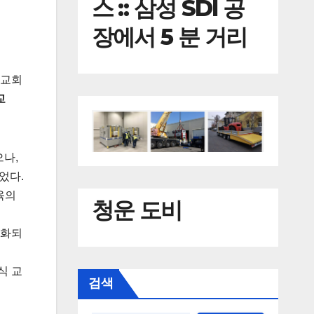
스 :: 삼성 SDI 공
장에서 5 분 거리
릭교회
교
나,
었다.
육의
청운 도비
속화되
식 교
검색