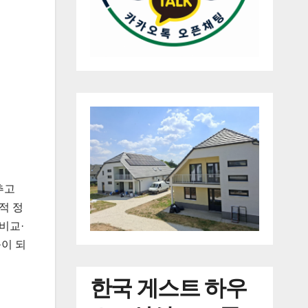
추고
적 정
비교·
움이 되
한국
게스트 하우