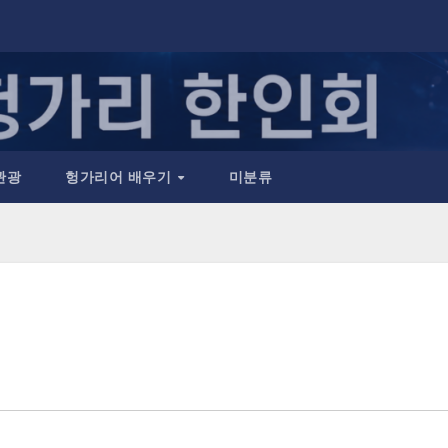
관광
헝가리어 배우기
미분류