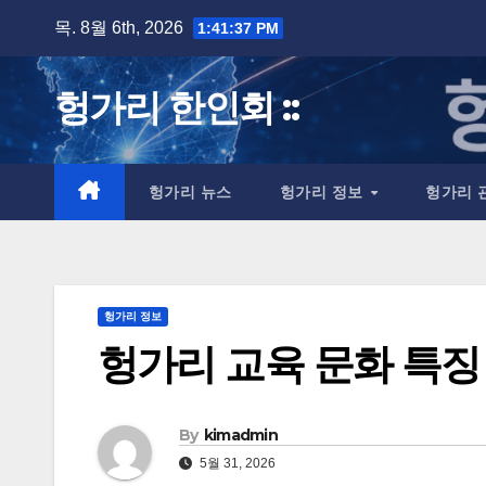
Skip
목. 8월 6th, 2026
1:41:38 PM
to
content
헝가리 한인회 ::
헝가리 뉴스
헝가리 정보
헝가리 
헝가리 정보
헝가리 교육 문화 특징
By
kimadmin
5월 31, 2026