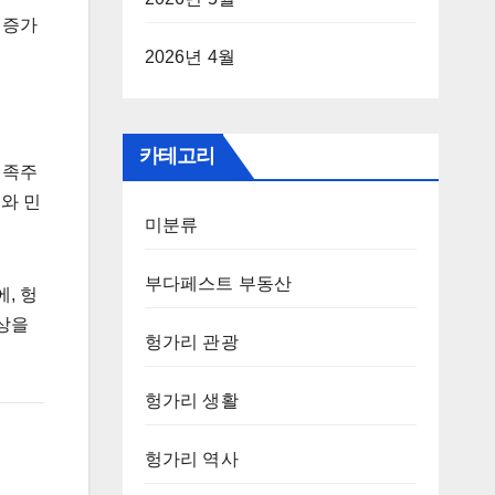
 증가
2026년 4월
카테고리
민족주
어와 민
미분류
부다페스트 부동산
, 헝
상을
헝가리 관광
헝가리 생활
헝가리 역사