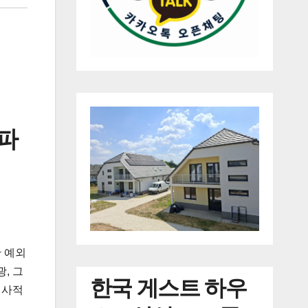
 파
한 예외
, 그
한국
게스트 하우
역사적