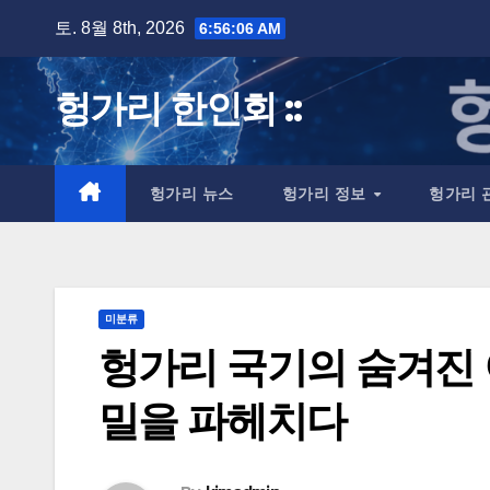
Skip
토. 8월 8th, 2026
6:56:07 AM
to
content
헝가리 한인회 ::
헝가리 뉴스
헝가리 정보
헝가리 
미분류
헝가리 국기의 숨겨진 이
밀을 파헤치다