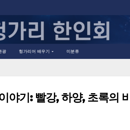
관광
헝가리어 배우기
미분류
야기: 빨강, 하양, 초록의 