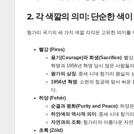
2. 각 색깔의 의미: 단순한 색
헝가리 국기의 세 가지 색깔 각각은 고유한 의미를 
빨강 (Piros)
용기(Courage)와 희생(Sacrifice)
: 빨
혁명과 1956년 혁명 당시 많은 사람들
왕가의 상징
: 중세 시대 헝가리 왕실의
1956년 혁명
: 소련의 침공에 맞서 싸운
다.
하양 (Fehér)
순결과 평화(Purity and Peace)
: 하양
하얀색의 역사적 의미
: 중세 시대 헝
자연과의 조화
: 헝가리의 아름다운 자연
초록 (Zöld)