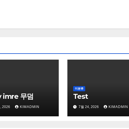
미분류
y imre 무덤
Test
, 2026
KIMADMIN
7월 24, 2026
KIMADMIN