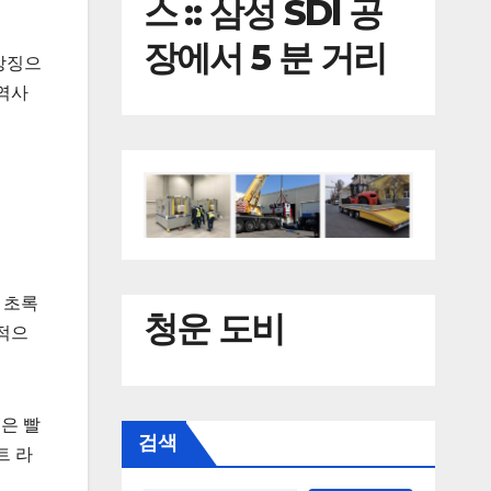
스 :: 삼성 SDI 공
장에서 5 분 거리
 상징으
 역사
 초록
청운 도비
적으
은 빨
검색
트 라