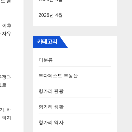
도 빨
2026년 4월
명 이후
 자유
카테고리
미분류
부다페스트 부동산
 투쟁과
으로
헝가리 관광
헝가리 생활
기, 하
전 의지
헝가리 역사