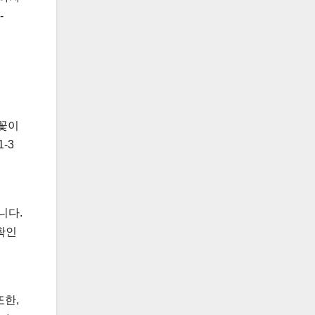
-
벚꽃이
-3
니다.
확인
또한,