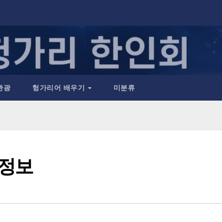
관광
헝가리어 배우기
미분류
 정보