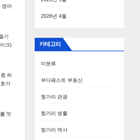
 영어
2026년 4월
 즐기
카테고리
케이크)
미분류
중 하
부다페스트 부동산
 애호가
헝가리 관광
헝가리 생활
를 맛
헝가리 역사