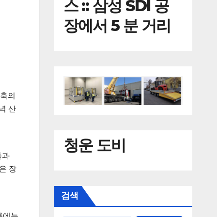
스 :: 삼성 SDI 공
장에서 5 분 거리
건축의
녁 산
청운 도비
들과
은 장
검색
여름에는