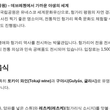
 국립공원) – 데브레첸에서 가까운 야생의 세계
이 국립공원은 유네스코 세계문화유산으로, 헝가리 평원의 자연 
 사진 찍기 좋은 명소이며, 전통적인 헝가리 목축 문화도 체험할 
그램도 진행됩니다.
h의 생애와 헝가리 역사를 전시하는 박물관입니다. 헝가리어 전용 
 전통 의상과 민속 공예품도 전시되어 있습니다. 입장료는 1,50
음식
 특히
토카이 와인(Tokaji wine)
과
구야시(Gulyás, 굴라시)
로 유
니다.
자, 양파를 넣은 스튜)와
레츠케(레츠케)
(헝가리식 소시지)를 맛볼 