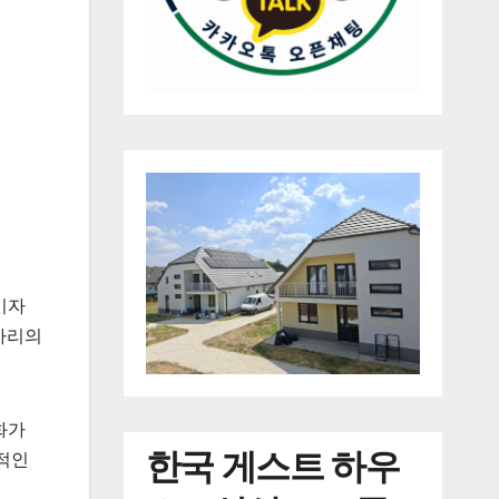
이자
가리의
화가
한국
게스트 하우
적인