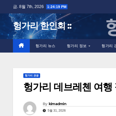
Skip
금. 8월 7th, 2026
1:24:20 PM
to
content
헝가리 한인회 ::
헝가리 뉴스
헝가리 정보
헝가리 
헝가리 관광
헝가리 데브레첸 여행
By
kimadmin
5월 31, 2026