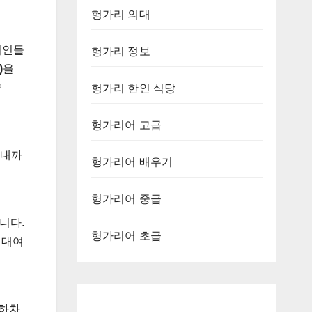
헝가리 의대
현지인들
헝가리 정보
)
을
약
헝가리 한인 식당
헝가리어 고급
 시내까
헝가리어 배우기
헝가리어 중급
니다.
헝가리어 초급
 대여
 하차