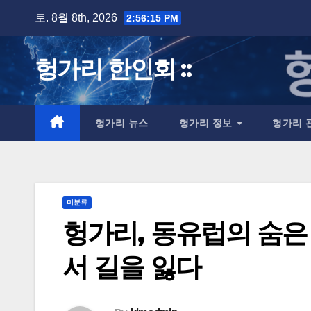
Skip
토. 8월 8th, 2026
2:56:16 PM
to
content
헝가리 한인회 ::
헝가리 뉴스
헝가리 정보
헝가리 
미분류
헝가리, 동유럽의 숨은
서 길을 잃다