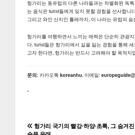
헝가리는 동유럽의 다른 나라들과는 차별화된 독특한
는 음식은 turist들에게 잊지 못할 경험을 선사합
그리고 와인 산지인 톨레까지, 이 나라는 유럽의 숨
헝가리를 여행하면서 느끼는 매력은 단순히 관광지의
다. turist들은 헝가리에서 길을 잃는 경험을 통해
고자 한다면, 헝가리는 반드시 고려해야 할 목적지
문의:
카카오톡
koreanhu
, 이메일:
europeguide@
“
글
헝가리 국기의 빨강·하양·초록, 그 숨겨진
슬픈 유래