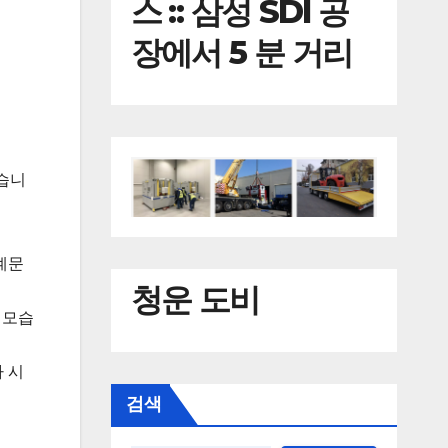
스 :: 삼성 SDI 공
장에서 5 분 거리
했습니
계문
청운 도비
 모습
 시
검색