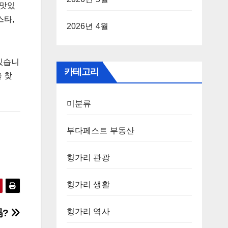
 맛있
스타,
2026년 4월
있습니
카테고리
을 찾
미분류
부다페스트 부동산
헝가리 관광
헝가리 생활
헝가리 역사
吗?