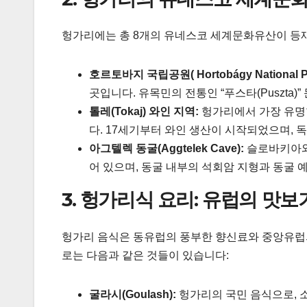
헝가리에는 총 8개의 유네스코 세계문화유산이 등재
호르토바지 국립공원( Hortobágy National Pa
곳입니다. 유목민의 전통인 “푸스타(Puszta)
톨레(Tokaj) 와인 지역:
헝가리에서 가장 유명한 와
다. 17세기부터 와인 생산이 시작되었으며, 
아그텔렉 동굴(Aggtelek Cave):
슬로바키아와
어 있으며, 동굴 내부의 석회암 지형과 동굴 예술이
3. 헝가리식 요리: 유럽의 맛보
헝가리 음식은 동유럽의 풍부한 향신료와 중앙유럽
로는 다음과 같은 것들이 있습니다:
굴라시(Goulash):
헝가리의 국민 음식으로, 소