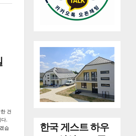
길
한 건
다.
한국
게스트 하우
보겠습