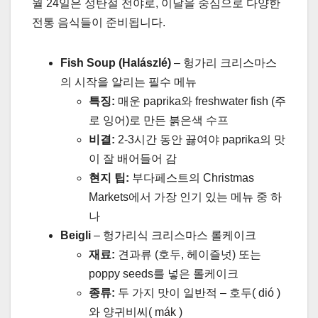
월 24일은 성탄절 전야로, 이날을 중심으로 다양한
전통 음식들이 준비됩니다.
Fish Soup (Halászlé)
–
헝가리 크리스마스
의 시작을 알리는 필수 메뉴
특징:
매운 paprika와 freshwater fish (주
로 잉어)로 만든 붉은색 수프
비결:
2-3시간 동안 끓여야 paprika의 맛
이 잘 배어들어 감
현지 팁:
부다페스트의 Christmas
Markets에서 가장 인기 있는 메뉴 중 하
나
Beigli
–
헝가리식 크리스마스 롤케이크
재료:
견과류 (호두, 헤이즐넛) 또는
poppy seeds를 넣은 롤케이크
종류:
두 가지 맛이 일반적 – 호두( dió )
와 양귀비씨( mák )