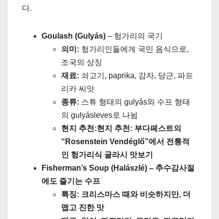
다.
Goulash (Gulyás)
–
헝가리의 국기
의미:
헝가리인들에게 국민 음식으로,
조국의 상징
재료:
쇠고기, paprika, 감자, 당근, 파프
리카 씨앗
종류:
스튜 형태의 gulyás와 수프 형태
의 gulyásleves로 나뉨
현지 추천:
현지 추천:
부다페스트의
“Rosenstein Vendéglő”에서 전통적
인 헝가리식 굴라시 맛보기
Fisherman’s Soup (Halászlé)
–
추수감사절
에도 즐기는 수프
특징:
크리스마스 때와 비슷하지만, 더
맵고 진한 맛