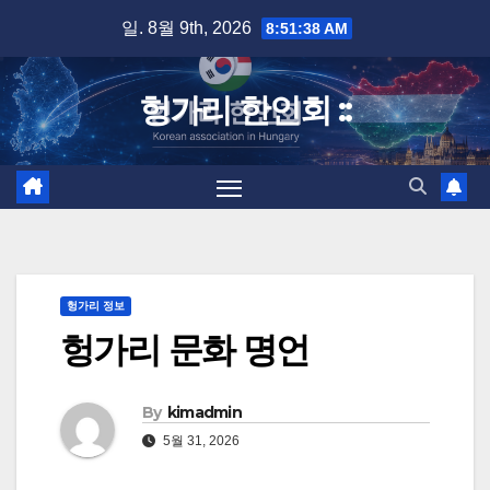
Skip
일. 8월 9th, 2026
8:51:39 AM
to
content
헝가리 한인회 ::
헝가리 정보
헝가리 문화 명언
By
kimadmin
5월 31, 2026