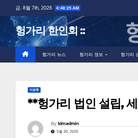
Skip
금. 8월 7th, 2026
4:48:26 AM
to
content
헝가리 한인회 ::
헝가리 뉴스
헝가리 정보
헝가리 
미분류
**헝가리 법인 설립, 
By
kimadmin
5월 30, 2026