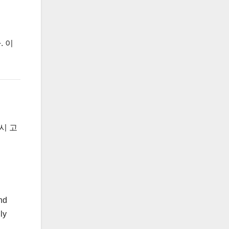
 이
시 고
nd
ly