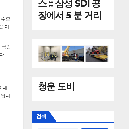
스 :: 삼성 SDI 공
장에서 5 분 거리
 수준
) 이
외국인
다.
청운 도비
치세
적용됩니
검색