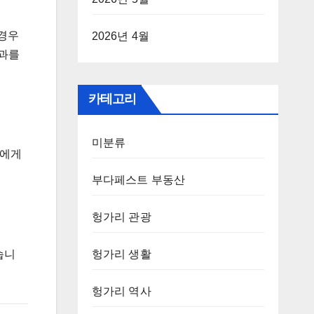
 경우
2026년 4월
효과를
카테고리
미분류
업에게
부다페스트 부동산
헝가리 관광
습니
헝가리 생활
헝가리 역사