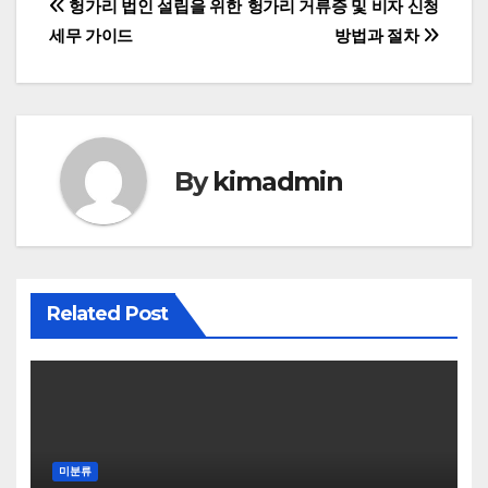
글
헝가리 법인 설립을 위한
헝가리 거류증 및 비자 신청
세무 가이드
방법과 절차
탐
색
By
kimadmin
Related Post
미분류