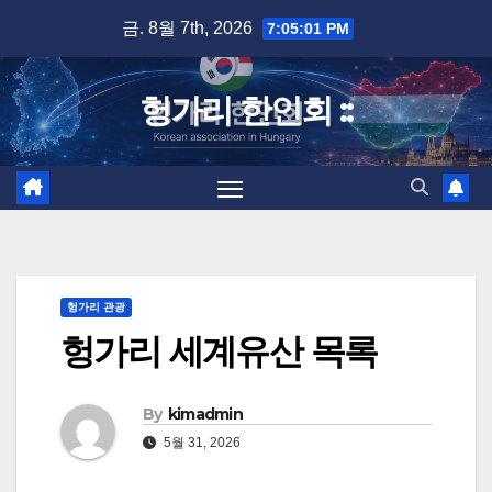
Skip
금. 8월 7th, 2026
7:05:02 PM
to
content
헝가리 한인회 ::
헝가리 관광
헝가리 세계유산 목록
By
kimadmin
5월 31, 2026