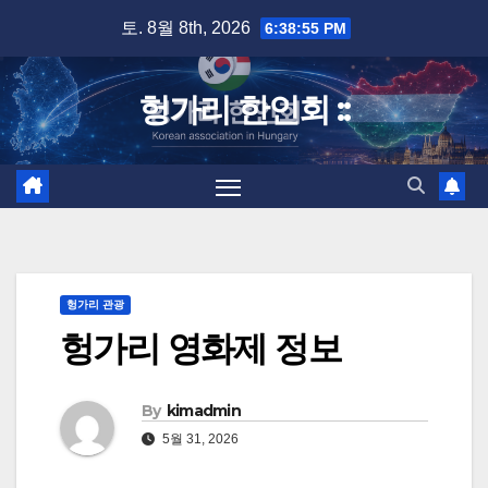
Skip
토. 8월 8th, 2026
6:38:56 PM
to
content
헝가리 한인회 ::
헝가리 관광
헝가리 영화제 정보
By
kimadmin
5월 31, 2026