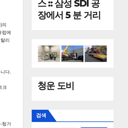
스 :: 삼성 SDI 공
장에서 5 분 거리
я)의
 유럽에
이탈리
니다.
청운 도비
르크
검색
-헝가