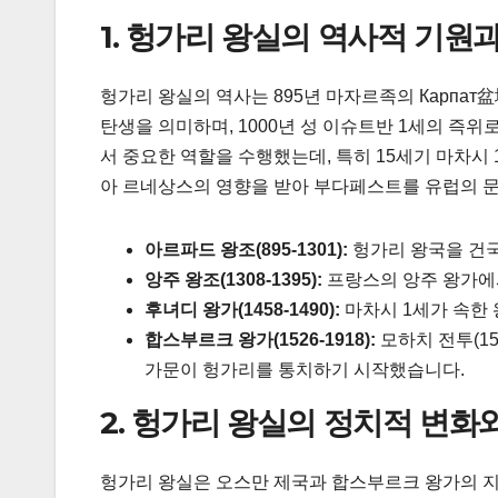
1. 헝가리 왕실의 역사적 기원
헝가리 왕실의 역사는 895년 마자르족의 Карпат盆地
탄생을 의미하며, 1000년 성 이슈트반 1세의 즉
서 중요한 역할을 수행했는데, 특히 15세기 마차시
아 르네상스의 영향을 받아 부다페스트를 유럽의 
아르파드 왕조(895-1301):
헝가리 왕국을 건국
앙주 왕조(1308-1395):
프랑스의 앙주 왕가에서
후녀디 왕가(1458-1490):
마차시 1세가 속한 
합스부르크 왕가(1526-1918):
모하치 전투(1
가문이 헝가리를 통치하기 시작했습니다.
2. 헝가리 왕실의 정치적 변화
헝가리 왕실은 오스만 제국과 합스부르크 왕가의 지