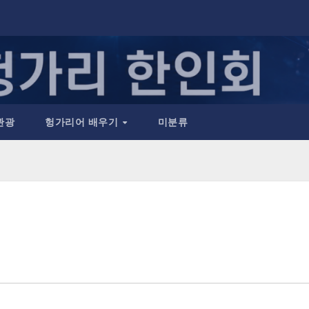
관광
헝가리어 배우기
미분류