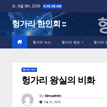
Skip
토. 8월 8th, 2026
8:45:49 AM
to
content
헝가리 한인회 ::
헝가리 뉴스
헝가리 정보
헝가리 
헝가리 역사
헝가리 왕실의 비화
By
kimadmin
5월 31, 2026