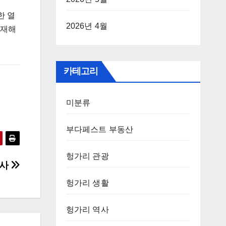
한 열
2026년 4월
 재해
카테고리
미분류
부다페스트 부동산
헝가리 관광
역사
헝가리 생활
헝가리 역사