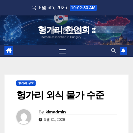
Skip
목. 8월 6th, 2026
10:02:34 AM
to
content
헝가리 한인회 ::
헝가리 정보
헝가리 외식 물가 수준
By
kimadmin
5월 31, 2026