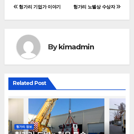
글
헝가리 기업가 이야기
헝가리 노벨상 수상자
탐
색
By
kimadmin
Related Post
헝가리 정보