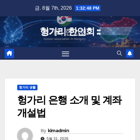
Skip
금. 8월 7th, 2026
1:32:49 PM
to
content
헝가리 한인회 ::
헝가리 생활
헝가리 은행 소개 및 계좌
개설법
By
kimadmin
5월 31, 2026