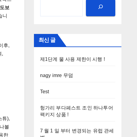
도보
습니
최신 글
이후,
,
제1단계 물 사용 제한이 시행 !
nagy imre 무덤
Test
헝가리 부다페스트 조인 하나투어
팩키지 상품 !
튜),
만나볼
7 월 1 일 부터 변경되는 유럽 관세
활용한