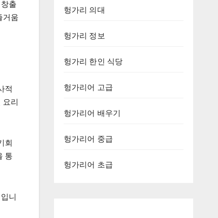
 창출
헝가리 의대
 즐거움
헝가리 정보
헝가리 한인 식당
헝가리어 고급
사적
된 요리
헝가리어 배우기
헝가리어 중급
기회
을 통
헝가리어 초급
험입니