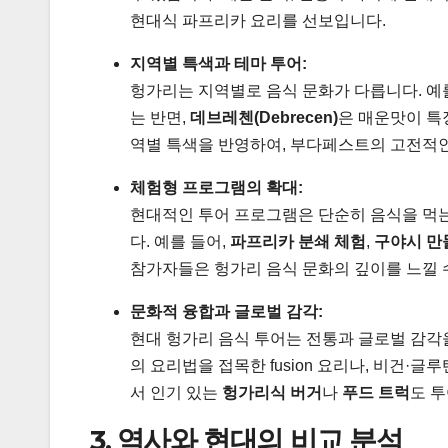
현대식 파프리카 요리를 선보입니다.
지역별 특색과 테마 투어:
헝가리는 지역별로 음식 문화가 다릅니다. 예
는 반면,
데브레첸(Debrecen)
은 매운맛이 
역별 특색을 반영하여, 부다페스트의 고전적인
체험형 프로그램의 확대:
현대적인 투어 프로그램은 단순히 음식을 먹는
다. 예를 들어,
파프리카 분쇄 체험
,
구야시 만
참가자들은 헝가리 음식 문화의 깊이를 느낄 
문화적 융합과 글로벌 감각:
현대 헝가리 음식 투어는 전통과 글로벌 감각
의 요리법을 접목한 fusion 요리나, 비건·글루텐
서 인기 있는
헝가리식 버거
나
푸드 트럭
도 투
3. 역사와 현대의 비교 분석