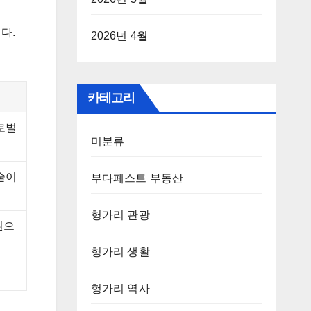
다.
2026년 4월
카테고리
로벌
미분류
술이
부다페스트 부동산
헝가리 관광
원으
헝가리 생활
헝가리 역사