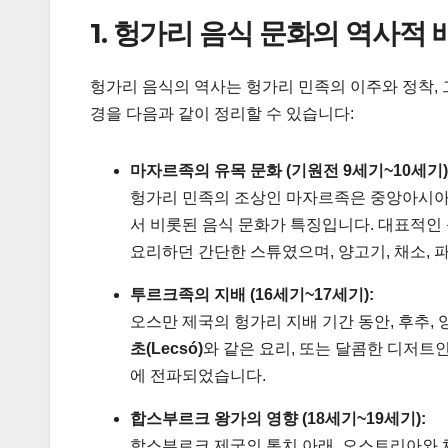
1. 헝가리 음식 문화의 역사적 
헝가리 음식의 역사는 헝가리 민족의 이주와 정착,
경을 다음과 같이 정리할 수 있습니다:
마자르족의 유목 문화 (기원전 9세기~10세기)
헝가리 민족의 조상인 마자르족은 중앙아시아
서 비롯된 음식 문화가 특징입니다. 대표적인
요리하던 간단한 스튜였으며, 양고기, 채소, 
투르크족의 지배 (16세기~17세기):
오스만 제국의 헝가리 지배 기간 동안, 후추,
초(Lecsó)
와 같은 요리, 또는 달콤한 디저트
에 전파되었습니다.
합스부르크 왕가의 영향 (18세기~19세기):
합스부르크 제국의 통치 아래, 오스트리아와