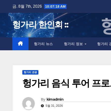
Skip
금. 8월 7th, 2026
10:07:19 AM
to
content
헝가리 한인회 ::
헝가리 뉴스
헝가리 정보
헝가리 
헝가리 관광
헝가리 음식 투어 프
By
kimadmin
5월 31, 2026