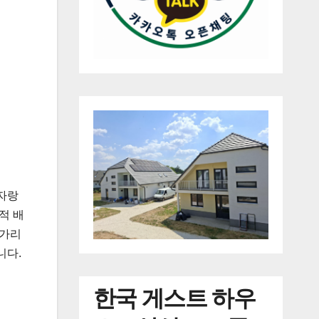
자랑
적 배
헝가리
니다.
한국
게스트 하우