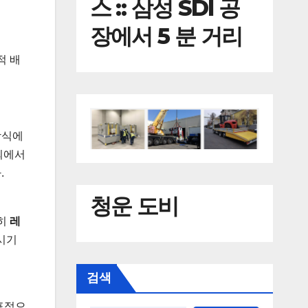
스 :: 삼성 SDI 공
장에서 5 분 거리
적 배
방식에
외에서
.
청운 도비
특히
레
시기
검색
표적으