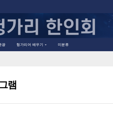
관광
헝가리어 배우기
미분류
로그램