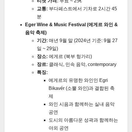
티켓 가격:
무료 ~ 25€
교통:
부다페스트에서 기차로 2시간 45
분
Eger Wine & Music Festival (에게르 와인 &
음악 축제)
기간:
매년 9월 말 (2024년 기준: 9월 27
일 ~ 29일)
장소:
에게르 (북부 헝가리)
장르:
클래식, 민속 음악, contemporary
특징:
에게르의 유명한 와인인 Egri
Bikavér (소뿔 와인)과 결합된 축
제
와인 시음과 함께하는 실내 음악
공연
도시의 아름다운 성곽과 함께하는
야외 공연