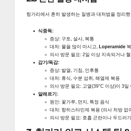
헝가리에서 흔히 발생하는 질병과 대처법을 정리했
식중독:
증상: 구토, 설사, 복통
대처: 물을 많이 마시고,
Loperamide
복
의사 방문 필요: 2일 이상 지속되거나 
감기/독감:
증상: 발열, 기침, 인후통
대처: 휴식, 수분 섭취, 해열제 복용
의사 방문 필요: 고열(39°C 이상)이 3
알레르기:
원인: 꽃가루, 먼지, 특정 음식
대처: 항히스타민제 복용 (의사 처방 없
의사 방문 필요: 호흡 곤란이나 두드러