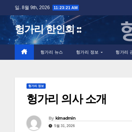
Skip
일. 8월 9th, 2026
11:23:22 AM
to
content
헝가리 한인회 ::
헝가리 뉴스
헝가리 정보
헝가리 
헝가리 정보
헝가리 의사 소개
By
kimadmin
5월 31, 2026