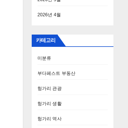
2026년 4월
카테고리
미분류
부다페스트 부동산
헝가리 관광
헝가리 생활
헝가리 역사