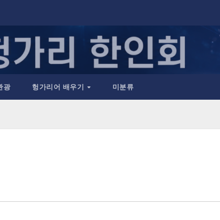
관광
헝가리어 배우기
미분류