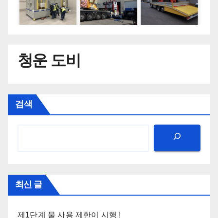
청운 도비
검색
최신 글
제1단계 물 사용 제한이 시행 !