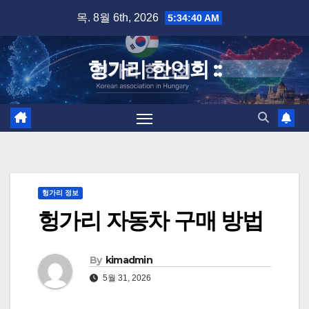
Skip
목. 8월 6th, 2026
5:34:40 AM
to
content
헝가리 한인회 ::
헝가리 정보
헝가리 자동차 구매 방법
By
kimadmin
5월 31, 2026