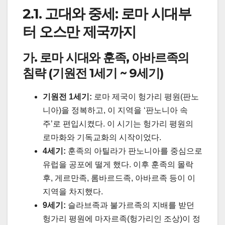
2.1. 고대와 중세: 로마 시대부
터 오스만 제국까지
가. 로마 시대와 훈족, 아바르족의
침략 (기원전 1세기 ~ 9세기)
기원전 1세기:
로마 제국이 헝가리 평원(판노
니아)을 정복하고, 이 지역을 ‘판노니아 속
주’로 편입시켰다. 이 시기는 헝가리 평원의
로마화와 기독교화의 시작이었다.
4세기:
훈족의 아틸라가 판노니아를 중심으로
유럽을 공포에 떨게 했다. 이후 훈족의 몰락
후, 게르만족, 롬바르드족, 아바르족 등이 이
지역을 차지했다.
9세기:
슬라브족과 불가르족의 지배를 받던
헝가리 평원에 마자르족(헝가리인 조상)이 정