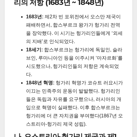
리의 저항 (1683년 ~ 1848년)
1683년:
제2차 빈 포위전에서 오스만 제국이
패배하면서, 합스부르크 왕가가 헝가리 전역
을 장악했다. 이 시기는 헝가리인들에게 ‘외세
의 지배’로 인식되었다.
18세기:
합스부르크는 헝가리에 독일인, 슬라
브인, 루마니아인 등을 이주시켜 ‘마자르화’를
시도했으나, 헝가리인들의 저항은 계속되었
다.
1848년 혁명:
헝가리 혁명가 코슈트 러요시가
이끄는 민족주의 운동이 발발했다. 헝가리인
들은 독립과 자유를 요구했으나, 러시아의 개
입으로 혁명이 실패했다. 이후 합스부르크는
헝가리에 더 큰 자치권을 부여했다(1867년 오
스트리아-헝가리 제국 성립).
나. 오스트리아-헝가리 제국과 제1