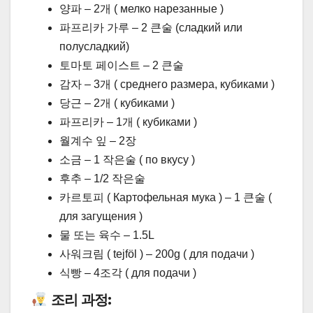
양파 – 2개 ( мелко нарезанные )
파프리카 가루 – 2 큰술 (сладкий или
полусладкий)
토마토 페이스트 – 2 큰술
감자 – 3개 ( среднего размера, кубиками )
당근 – 2개 ( кубиками )
파프리카 – 1개 ( кубиками )
월계수 잎 – 2장
소금 – 1 작은술 ( по вкусу )
후추 – 1/2 작은술
카르토피 ( Картофельная мука ) – 1 큰술 (
для загущения )
물 또는 육수 – 1.5L
사워크림 ( tejföl ) – 200g ( для подачи )
식빵 – 4조각 ( для подачи )
조리 과정: