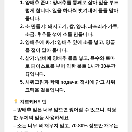
양배추 준비:
양배추를 통째로 삶아 잎을 부드
럽게 합니다. 잎을 하나씩 벗겨내어 돌돌 말아
둡니다.
소 만들기:
돼지고기, 쌀, 양파, 파프리카 가루,
소금, 후추를 섞어 소를 만듭니다.
양배추에 싸기:
양배추 잎에 소를 넣고, 양끝
을 접어 말아 둡니다.
삶기:
냄비에 양배추 롤을 넣고, 육수와 토마
토 페이스트를 부어 약한 불로 1시간 30분간
끓입니다.
사워크림과 함께 подача:
접시에 담고 사워
크림을 곁들입니다.
치르케NY 팁
– 양배추 잎은 너무 얇으면 찢어질 수 있으니,
적당
한 두께
의 잎을 사용하세요.
– 소는 너무 꽉 채우지 말고,
70-80% 정도
만 채우는