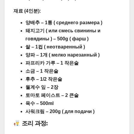
재료 (4인분):
양배추 – 1통 ( среднего размера )
돼지고기 ( или смесь свинины и
говядины ) – 500g ( фарш )
쌀 – 1컵 ( неотваренный )
양파 – 1개 ( мелко нарезанный )
파프리카 가루 – 1 작은술
소금 – 1 작은술
후추 – 1/2 작은술
월계수 잎 – 2장
토마토 페이스트 – 2 큰술
육수 – 500ml
사워크림 – 200g ( для подачи )
조리 과정: