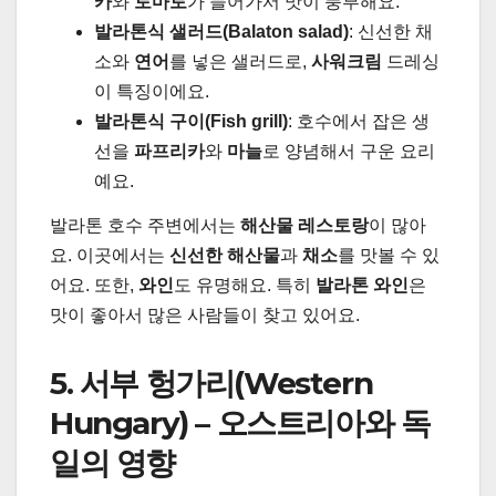
카
와
토마토
가 들어가서 맛이 풍부해요.
발라톤식 샐러드(Balaton salad)
: 신선한 채
소와
연어
를 넣은 샐러드로,
사워크림
드레싱
이 특징이에요.
발라톤식 구이(Fish grill)
: 호수에서 잡은 생
선을
파프리카
와
마늘
로 양념해서 구운 요리
예요.
발라톤 호수 주변에서는
해산물 레스토랑
이 많아
요. 이곳에서는
신선한 해산물
과
채소
를 맛볼 수 있
어요. 또한,
와인
도 유명해요. 특히
발라톤 와인
은
맛이 좋아서 많은 사람들이 찾고 있어요.
5. 서부 헝가리(Western
Hungary) – 오스트리아와 독
일의 영향