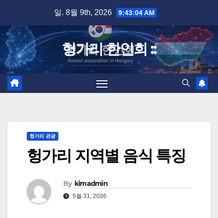
Skip
일. 8월 9th, 2026
9:43:05 AM
to
content
헝가리 한인회 ::
헝가리 관광
헝가리 지역별 음식 특징
By
kimadmin
5월 31, 2026