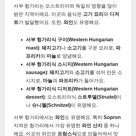
서부 헝가리는 오스트리아와 독일의 영향을 많이
받은 지역이에요. 이곳의 음식은
고기 요리
와
디저
트
가 발달했어요. 또한,
와인
도 유명해요.
서부 헝가리식 구이(Western Hungarian
roast)
:
돼지고기
나
소고기
를 구운 요리로,
파
프리카
와
마늘
로 양념해요.
서부 헝가리식 소시지(Western Hungarian
sausage)
:
돼지고기
와
소고기
를 섞어 만든 소
시지로,
마늘
과
파프리카
가 들어가요.
서부 헝가리식 디저트(Western Hungarian
dessert)
: 오스트리아식
스트루델(Strudel)
이
나
슈니첼(Schnitzel)
이 유명해요.
서부 헝가리에서는
와인
도 유명해요. 특히
Sopron
지역은 헝가리에서 가장 유명한
와인 산지
중 하나
예요. 이곳의 와인은
프랑스식
으로 만들어져서 맛