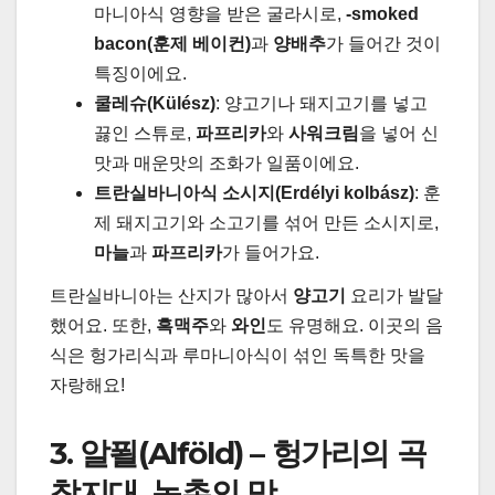
마니아식 영향을 받은 굴라시로,
-smoked
bacon(훈제 베이컨)
과
양배추
가 들어간 것이
특징이에요.
쿨레슈(Külész)
: 양고기나 돼지고기를 넣고
끓인 스튜로,
파프리카
와
사워크림
을 넣어 신
맛과 매운맛의 조화가 일품이에요.
트란실바니아식 소시지(Erdélyi kolbász)
: 훈
제 돼지고기와 소고기를 섞어 만든 소시지로,
마늘
과
파프리카
가 들어가요.
트란실바니아는 산지가 많아서
양고기
요리가 발달
했어요. 또한,
흑맥주
와
와인
도 유명해요. 이곳의 음
식은 헝가리식과 루마니아식이 섞인 독특한 맛을
자랑해요!
3. 알푈(Alföld) – 헝가리의 곡
창지대, 농촌의 맛