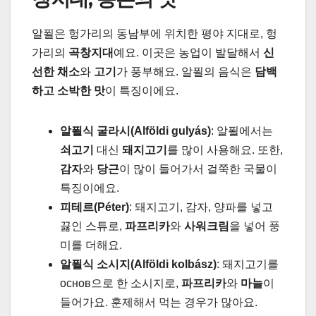
알푈은 헝가리의 동남부에 위치한 평야 지대로, 헝
가리의
곡창지대
예요. 이곳은 농업이 발달해서
신
선한 채소
와
고기
가 풍부해요. 알푈의 음식은
담백
하고 소박한 맛
이 특징이에요.
알푈식 굴라시(Alföldi gulyás)
: 알푈에서는
쇠고기
대신
돼지고기
를 많이 사용해요. 또한,
감자
와
당근
이 많이 들어가서 걸쭉한 국물이
특징이에요.
피테르(Péter)
: 돼지고기, 감자, 양파를 넣고
끓인 스튜로,
파프리카
와
사워크림
을 넣어 풍
미를 더해요.
알푈식 소시지(Alföldi kolbász)
: 돼지고기를
основ으로 한 소시지로,
파프리카
와
마늘
이
들어가요. 훈제해서 먹는 경우가 많아요.