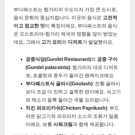
부다페스트는 헝가리의 수도이자 가장 큰 도시로,
음식 문화의 중심지랍니다. 이곳의 음식은
고전적
이고 정교한 맛
이 특징이에요. 부다페스트의 음식
은 오스트리아-헝가리 제국의 영향을 많이 받았는
데요, 그래서
고기 요리
와
디저트
가 발달했어요.
궁중식당(Gundel Restaurant)
의
궁중 구이
(Gundel palacsinta)
: 헝가리의 대표 디저트
로, 초콜릿과 호두가 들어간 팬케이크예요.
부다페스트식 굴라시(Goulash)
: 전통 굴라시
보다 조금 더 진하고 걸쭉한 편이에요. 쇠고기
와 채소가 듬뿍 들어간 국물 요리랍니다.
치킨 파프리카쉬(Chicken Paprikash)
: 부드
러운 닭고기와 파프리카 소스의 조화가 일품
이에요. 보통
사워크림
과 함께 제공됩니다.