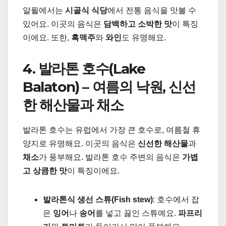
알푈에서는
시골식 식당
에서 전통 음식을 맛볼 수
있어요. 이곳의 음식은
담백하고 소박한 맛
이 특징
이에요. 또한,
흑맥주
와
와인
도 유명해요.
4. 발라톤 호수(Lake
Balaton) – 여름의 낙원, 신선
한 해산물과 채소
발라톤 호수는 유럽에서 가장 큰 호수로, 여름철 휴
양지로 유명해요. 이곳의 음식은
신선한 해산물
과
채소
가 풍부해요. 발라톤 호수 주변의 음식은
가볍
고 상큼한 맛
이 특징이에요.
발라톤식 생선 스튜(Fish stew)
: 호수에서 잡
은
잉어
나
송어
를 넣고 끓인 스튜예요.
파프리