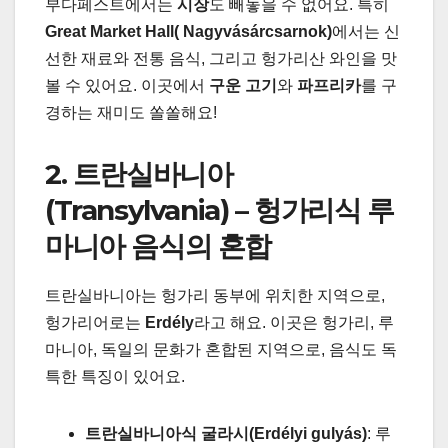
부다페스트에서는
시장
도 빼놓을 수 없어요. 특히
Great Market Hall( Nagyvásárcsarnok)
에서는 신
선한 재료와 전통 음식, 그리고 헝가리산 와인을 맛
볼 수 있어요. 이곳에서
구운 고기
와
파프리카
를 구
경하는 재미도 쏠쏠해요!
2. 트란실바니아
(Transylvania) – 헝가리식 루
마니아 음식의 혼합
트란실바니아는 헝가리 동부에 위치한 지역으로,
헝가리어로는
Erdély
라고 해요. 이곳은 헝가리, 루
마니아, 독일의 문화가 혼합된 지역으로, 음식도 독
특한 특징이 있어요.
트란실바니아식 굴라시(Erdélyi gulyás)
: 루