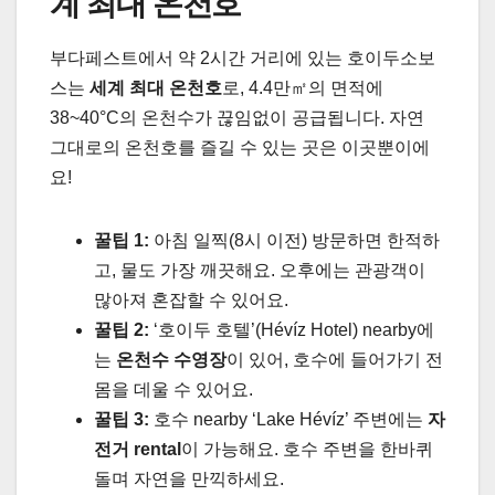
계 최대 온천호
부다페스트에서 약 2시간 거리에 있는 호이두소보
스는
세계 최대 온천호
로, 4.4만㎡의 면적에
38~40°C의 온천수가 끊임없이 공급됩니다. 자연
그대로의 온천호를 즐길 수 있는 곳은 이곳뿐이에
요!
꿀팁 1:
아침 일찍(8시 이전)
방문하면 한적하
고, 물도 가장 깨끗해요. 오후에는 관광객이
많아져 혼잡할 수 있어요.
꿀팁 2:
‘호이두 호텔’(Hévíz Hotel) nearby에
는
온천수 수영장
이 있어, 호수에 들어가기 전
몸을 데울 수 있어요.
꿀팁 3:
호수 nearby ‘Lake Hévíz’ 주변에는
자
전거 rental
이 가능해요. 호수 주변을 한바퀴
돌며 자연을 만끽하세요.