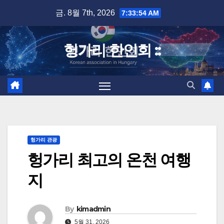
Skip
금. 8월 7th, 2026
7:33:55 AM
to
content
헝가리 한인회 ::
헝가리 관광
헝가리 최고의 온천 여행
지
By
kimadmin
5월 31, 2026