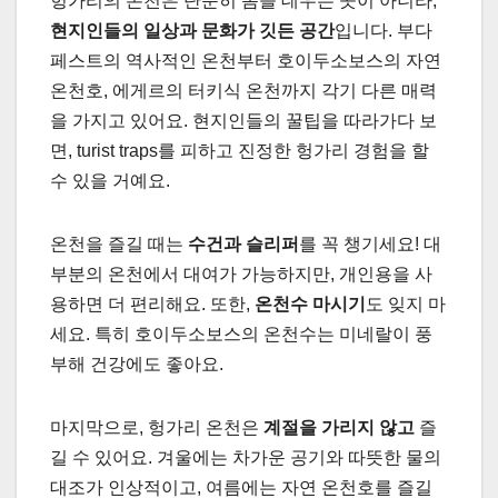
헝가리의 온천은 단순히 몸을 데우는 곳이 아니라,
현지인들의 일상과 문화가 깃든 공간
입니다. 부다
페스트의 역사적인 온천부터 호이두소보스의 자연
온천호, 에게르의 터키식 온천까지 각기 다른 매력
을 가지고 있어요. 현지인들의 꿀팁을 따라가다 보
면, turist traps를 피하고 진정한 헝가리 경험을 할
수 있을 거예요.
온천을 즐길 때는
수건과 슬리퍼
를 꼭 챙기세요! 대
부분의 온천에서 대여가 가능하지만, 개인용을 사
용하면 더 편리해요. 또한,
온천수 마시기
도 잊지 마
세요. 특히 호이두소보스의 온천수는 미네랄이 풍
부해 건강에도 좋아요.
마지막으로, 헝가리 온천은
계절을 가리지 않고
즐
길 수 있어요. 겨울에는 차가운 공기와 따뜻한 물의
대조가 인상적이고, 여름에는 자연 온천호를 즐길