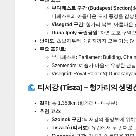
부다페스트 구간 (Budapest Section):
다페스트의 아름다운 도시 풍경을 감상할
Visegrád 구간:
헝가리 북부, 아름다운 
Duna-Ipoly 국립공원:
자연 보호 구역으
난이도:
초보자부터 숙련자까지 모두 가능 (Vis
주요 포인트:
부다페스트: Parliament Building, Chain B
Szentendre: 예술가 마을로 유명한 관
Visegrád: Royal Palace와 Dunaka
티서강 (Tisza) – 헝가리의 생명
길이:
총 1,358km (헝가리 내 대부분)
추천 코스:
Szolnok 구간:
티서강의 중앙부에 위치한
Tisza-tó (티서호):
유럽에서 두 번째로 
Csongrád 구간:
강변의 아름다운 자연 