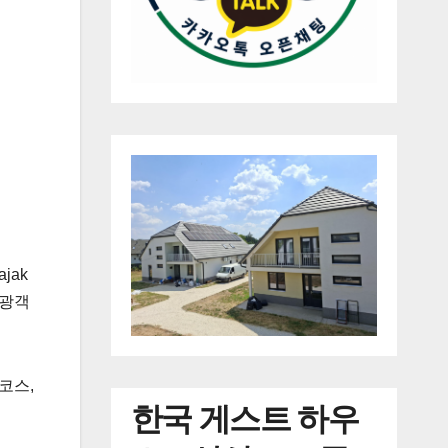
력
jak
관광객
코스,
한국
게스트 하우