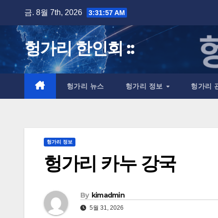
Skip
금. 8월 7th, 2026
3:31:58 AM
to
content
헝가리 한인회 ::
헝가리 뉴스
헝가리 정보
헝가리 
헝가리 정보
헝가리 카누 강국
By
kimadmin
5월 31, 2026