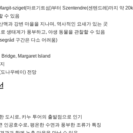
Margit-sziget(마르기트섬)부터 Szentendre(센텐드레)까지 약 20k
 수 있음
산맥과 강변 마을을 지나며, 역사적인 요새가 있는 곳
로 생태계가 풍부하고, 야생 동물을 관찰할 수 있음
egrád 구간은 다소 어려움)
ridge, Margaret Island
광지
nyar(도나우베이) 전망
선
 도시로, 카누 투어의 출발점으로 인기
큰 인공호수로, 평온한 수면과 풍부한 조류가 특징
경관과 함께 농촌 마을을 만날 수 있음