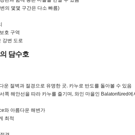
변의 몇몇 구간은 다소 빠름)
리
물 보호 구역
운 강변 도로
최대의 담수호
운 절벽과 절경으로 유명한 곳. 카누로 반도를 돌아볼 수 있음
쪽 해안선을 따라 카누를 즐기며, 와인 마을인 Balatonfüred에
 Palace와 아름다운 해변가
게 최적
운 절경