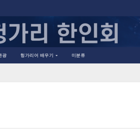
관광
헝가리어 배우기
미분류