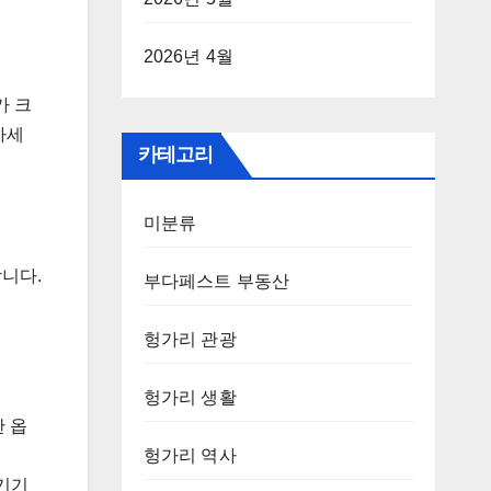
2026년 4월
가 크
의하세
카테고리
미분류
니다.
부다페스트 부동산
헝가리 관광
헝가리 생활
한 옵
헝가리 역사
기기