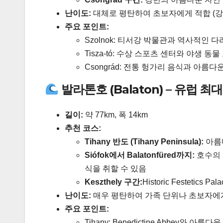
난이도:
대체로 평탄하여 초보자에게 적합 (강
주요 포인트:
Szolnok: 티서강 박물관과 역사적인 다
Tisza-tó: 수상 스포츠 센터와 야생 동
Csongrád: 전통 헝가리 음식과 아름다
발라톤호 (Balaton) – 유럽 
길이:
약 77km, 폭 14km
추천 코스:
Tihany 반도 (Tihany Peninsula):
아름다
Siófok에서 Balatonfüred까지:
호수의 서
식을 취할 수 있음
Keszthely 구간:
Historic Festetics
난이도:
매우 평탄하여 가족 단위나 초보자에
주요 포인트:
Tihany: Benedictine Abbey와 아름다