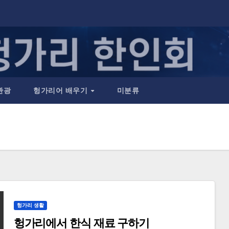
관광
헝가리어 배우기
미분류
헝가리 생활
헝가리에서 한식 재료 구하기