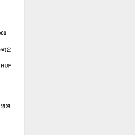
000
er)은
 HUF
 병원