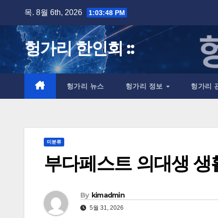
Skip
목. 8월 6th, 2026
1:03:48 PM
to
content
헝가리 한인회 ::
헝가리 뉴스
헝가리 정보
헝가리 
미분류
부다페스트 의대생 생
By
kimadmin
5월 31, 2026