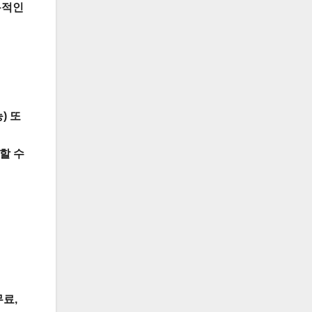
용적인
) 또
장할 수
무료,