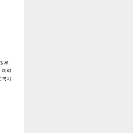
 많은
기 마련
드북처