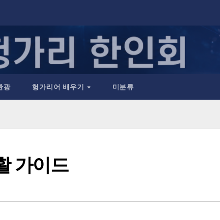
관광
헝가리어 배우기
미분류
활 가이드