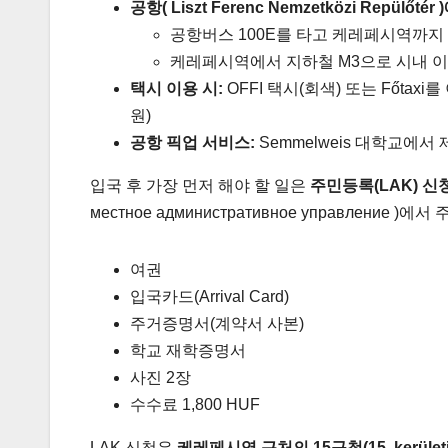
공항( Liszt Ferenc Nemzetközi Repül
공항버스 100E를 타고 케레페시역까지 (30
케레페시역에서 지하철 M3으로 시내 이
택시 이용 시:
OFFI 택시(회색) 또는 Főtaxi를 
원)
공항 픽업 서비스:
Semmelweis 대학교에
입국 후 가장 먼저 해야 할 일은
주민등록(LAK) 신
местное административное управлен
여권
입국카드(Arrival Card)
주거증명서(계약서 사본)
학교 재학증명서
사진 2장
수수료 1,800 HUF
LAK 신청은
케레페시역 근처의 15구청(15. kerületi 