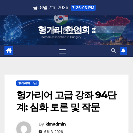
Skip
금. 8월 7th, 2026
7:26:04 PM
to
content
헝가리 한인회 ::
헝가리어 고급
헝가리어 고급 강좌 94단
계: 심화 토론 및 작문
By
kimadmin
6월 3, 2026