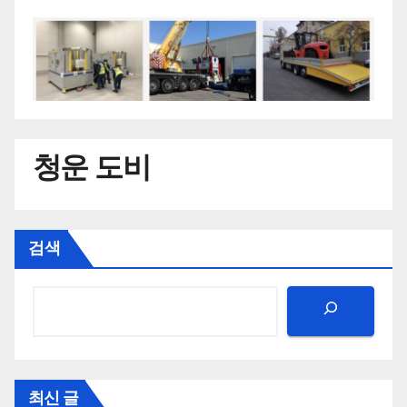
청운 도비
검색
최신 글