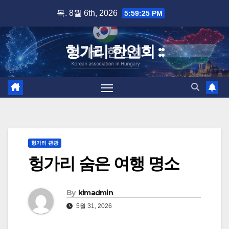
Skip
목. 8월 6th, 2026
5:59:26 PM
to
content
헝가리 한인회 ::
헝가리 관광
헝가리 숨은 여행 명소
By
kimadmin
5월 31, 2026