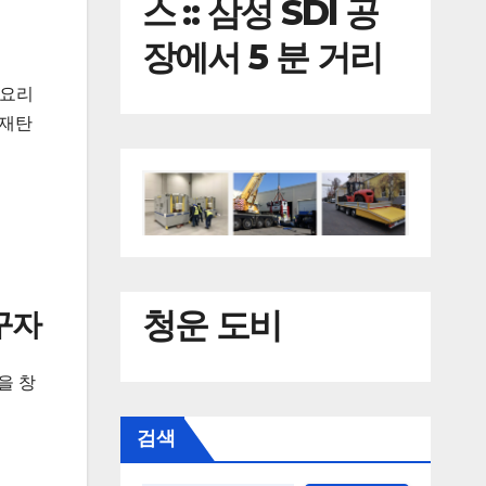
스 :: 삼성 SDI 공
장에서 5 분 거리
 요리
 재탄
청운 도비
선구자
을 창
검색