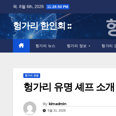
Skip
목. 8월 6th, 2026
11:28:51 PM
to
content
헝가리 한인회 ::
헝가리 뉴스
헝가리 정보
헝가리 
헝가리 관광
헝가리 유명 셰프 소개
By
kimadmin
5월 31, 2026