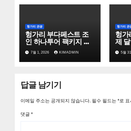
헝가리 관광
헝가리 관
헝가리 부다페스트 조
헝가
인 하나투어 팩키지 상
제 
품 !
7월 1, 2026
KIMADMIN
5월 31
답글 남기기
이메일 주소는 공개되지 않습니다.
필수 필드는
*
로 
댓글
*