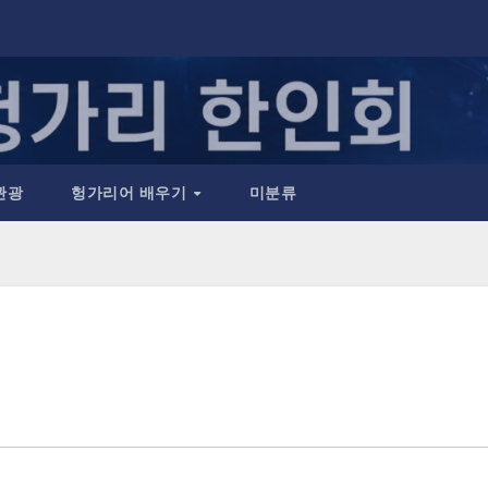
관광
헝가리어 배우기
미분류