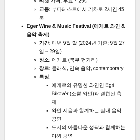
티켓 가격:
무료 ~ 25€
교통:
부다페스트에서 기차로 2시간 45
분
Eger Wine & Music Festival (에게르 와인 &
음악 축제)
기간:
매년 9월 말 (2024년 기준: 9월 27
일 ~ 29일)
장소:
에게르 (북부 헝가리)
장르:
클래식, 민속 음악, contemporary
특징:
에게르의 유명한 와인인 Egri
Bikavér (소뿔 와인)과 결합된 축
제
와인 시음과 함께하는 실내 음악
공연
도시의 아름다운 성곽과 함께하는
야외 공연