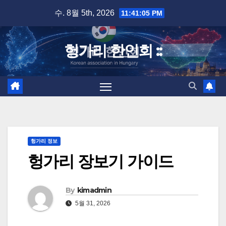
Skip
수. 8월 5th, 2026
11:41:06 PM
to
content
헝가리 한인회 ::
헝가리 정보
헝가리 장보기 가이드
By
kimadmin
5월 31, 2026