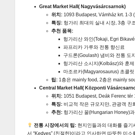
Great Market Hall( Nagyvásárcsarnok)
위치:
1093 Budapest, Vámház krt. 1-3 
특징:
헝가리 최대의 실내 시장, 3층 구
추천 품목:
헝가리산 와인(Tokaji, Egri Bikavé
파프리카 가루와 전통 향신료
구드론(Goulash) 냄비와 전통 도
헝가리산 소시지(Kolbász)와 훈제
마조르카(Magyarosaurus) 초콜릿
팁:
1층은 mainly food, 2층은 mainl
Central Market Hall( Központi Vásárcsarn
위치:
1051 Budapest, Deák Ferenc tér 
특징:
비교적 작은 규모지만, 관광객 친
추천:
헝가리산 꿀(Hungarian Honey)
전통 시장에서의 팁:
현지인들과의 대화를 즐기세
서 “Kedves” (친절한)이라고 인사하면 따뜻한 미소