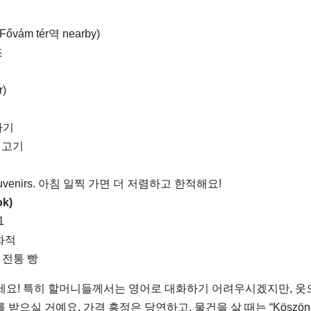
(Fővám tér역 nearby)
조
r)
자기
 고기
y souvenirs. 아침 일찍 가면 더 저렴하고 한적해요!
ok)
1
화적
과 전통 빵
요! 특히 할머니들께서는 영어로 대화하기 어려우시겠지만, 웃
를 받으실 거예요. 가격 흥정은 당연하고, 물건을 살 때는 “Köszön