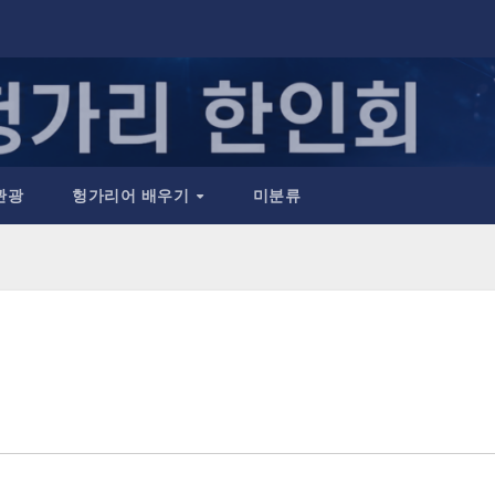
관광
헝가리어 배우기
미분류