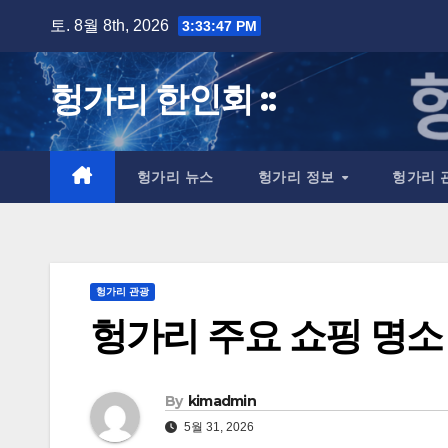
Skip
토. 8월 8th, 2026
3:33:48 PM
to
content
헝가리 한인회 ::
헝가리 뉴스
헝가리 정보
헝가리 
헝가리 관광
헝가리 주요 쇼핑 명소
By
kimadmin
5월 31, 2026