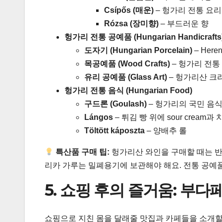
Csípős (매운)
– 헝가리 전통 요
Rózsa (장미향)
– 부드러운 향
헝가리 전통 공예품 (Hungarian Handicrafts
도자기 (Hungarian Porcelain)
– Here
목공예품 (Wood Crafts)
– 헝가리 전통
유리 공예품 (Glass Art)
– 헝가리산 크
헝가리 전통 음식 (Hungarian Food)
구드론 (Goulash)
– 헝가리의 국민 음
Lángos
– 튀김 빵 위에 sour cream
Töltött káposzta
– 양배추 롤
특산품 구매 팁:
헝가리산 와인을 구매할 때는 
리카 가루는 밀폐용기에 보관해야 해요. 전통 공예
5. 쇼핑 후의 즐거움: 부
쇼핑으로 지친 몸을 달래줄 맛집과 카페들을 소개할게