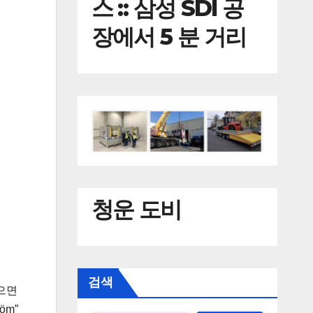
스 :: 삼성 SDI 공
장에서 5 분 거리
청운 도비
검색
으면
öm”