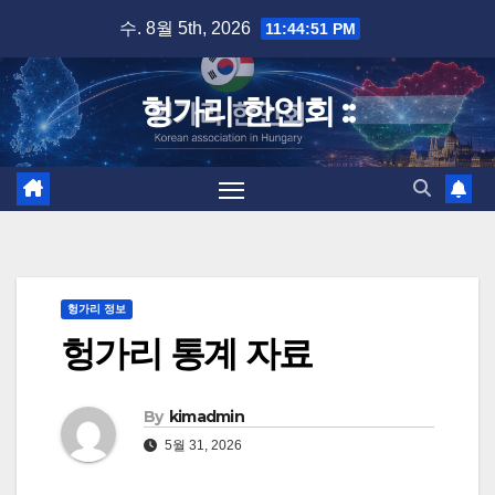
Skip
수. 8월 5th, 2026
11:44:51 PM
to
content
헝가리 한인회 ::
헝가리 정보
헝가리 통계 자료
By
kimadmin
5월 31, 2026