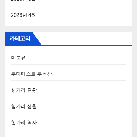
2026년 4월
카테고리
미분류
부다페스트 부동산
헝가리 관광
헝가리 생활
헝가리 역사